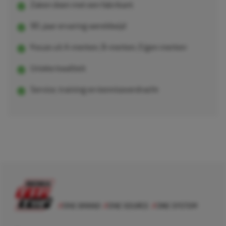
Zaken doen met een fabrikant
90 Jaar ervaring wereldwijd
Keuze uit A-merken, B-merken, Eigen merken
Unieke kwaliteit
Service, training en kennisoverdracht