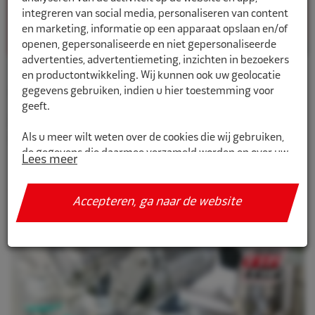
integreren van social media, personaliseren van content
en marketing, informatie op een apparaat opslaan en/of
openen, gepersonaliseerde en niet gepersonaliseerde
advertenties, advertentiemeting, inzichten in bezoekers
16-12-24
en productontwikkeling. Wij kunnen ook uw geolocatie
Fijne feestdagen en een
gegevens gebruiken, indien u hier toestemming voor
geeft.
gelukkig nieuwjaar namens
REMA TIP TOP Benelux
Als u meer wilt weten over de cookies die wij gebruiken,
de gegevens die daarmee verzameld worden en over uw
Lees meer
rechten op dit punt, lees dan ons
privacy policy
Lees verder
Geef toestemming of stel uw eigen keuze in. U kunt uw
Accepteren, ga naar de website
voorkeuren opnieuw aanpassen door onderaan de
pagina op
cookie-instellingen.
te klikken.