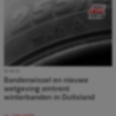
30-09-24
Bandenwissel en nieuwe
wetgeving omtrent
winterbanden in Duitsland