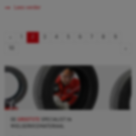
Lees verder
«
1
2
3
4
5
6
7
8
9
10
»
DE
GROOTSTE
SPECIALIST IN
WIELSERVICEMATERIAAL