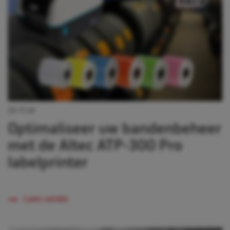
20-11-24
Optimaliseer uw bandenbeheer
met de Altec ATP-300 Pro
labelprinter
Lees verder