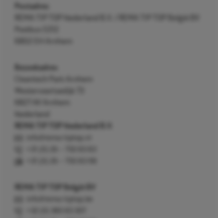
Postadres
REMA TIP TOP Nederland B.V. / REMA TIP TOP België BV
Postbus 5312
6802 EH Arnhem
Bezoekadres
Cleantech Park Arnhem
Westervoortsedijk 73
6827 AV Arnhem
Nederland
REMA TIP TOP Nederland B.V.
info@rema-tiptop.nl
+31 (0) 26 – 750 83 83
+31 (0) 26 – 750 83 98
REMA TIP TOP België BV
info@rema-tiptop.be
+32 (0) 380 83 307