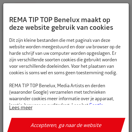
REMA TIP TOP Benelux maakt op
deze website gebruik van cookies
Dit zijn kleine bestanden die met pagina’s van deze
HOME
Fiets
Snelbinders
website worden meegestuurd en door uw browser op de
harde schrijf van uw computer worden opgeslagen. Er
zijn verschillende soorten cookies die gebruikt worden
voor verschillende doeleinden. Voor het plaatsen van
Filteren
cookies is soms wel en soms geen toestemming nodig.
REMA TIP TOP Benelux, Media Artists en derden
(waaronder Google) verzamelen met technieken
waaronder cookies meer informatie over je apparaat,
locatie, browser en surfgedrag. Lees het
Google
Lees meer
Privacybeleid en hun Servicevoorwaarden
voor meer
informatie over hoe Google uw persoonsgegevens
gebruikt. Wij gebruiken dit voor de volgende doeleinden:
Accepteren, ga naar de website
analyseren van de activiteit op de website en app,