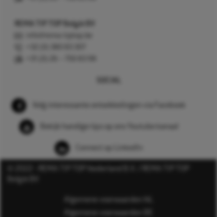
REMA TIP TOP België BV
info@rema-tiptop.be
+32 (0) 380 83 307
+31 (0) 26 – 750 83 98
SOCIAL
Volg interessante ontwikkelingen via Facebook
Bekijk handige tips op ons Youtube kanaal
Connect op LinkedIn
© 2022 - REMA TIP TOP Nederland B.V. / REMA TIP TOP
België BV
Algemene voorwaarden NL
Algemene voorwaarden BE