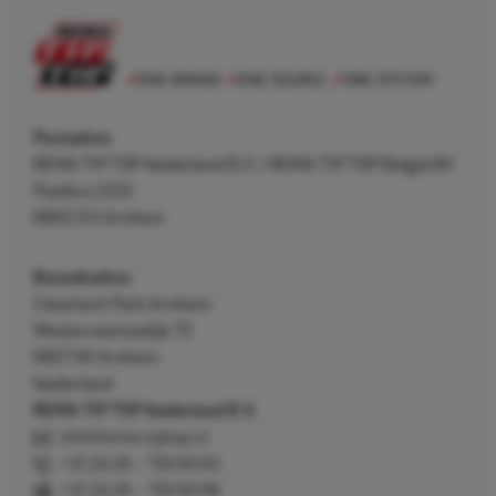
Postadres
REMA TIP TOP Nederland B.V. / REMA TIP TOP België BV
Postbus 5312
6802 EH Arnhem
Bezoekadres
Cleantech Park Arnhem
Westervoortsedijk 73
6827 AV Arnhem
Nederland
REMA TIP TOP Nederland B.V.
info@rema-tiptop.nl
+31 (0) 26 – 750 83 83
+31 (0) 26 – 750 83 98