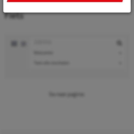
integreren van social media, personaliseren van content
en marketing, informatie op een apparaat opslaan en/of
Fiets
openen, gepersonaliseerde en niet gepersonaliseerde
advertenties, advertentiemeting, inzichten in bezoekers
en productontwikkeling. Wij kunnen ook uw geolocatie
gegevens gebruiken, indien u hier toestemming voor
geeft.
Relevantie
Als u meer wilt weten over de cookies die wij gebruiken,
Toon alle resultaten
de gegevens die daarmee verzameld worden en over uw
rechten op dit punt, lees dan ons
privacy policy
Geef toestemming of stel uw eigen keuze in. U kunt uw
voorkeuren opnieuw aanpassen door onderaan de
Ga naar pagina:
pagina op
cookie-instellingen.
te klikken.