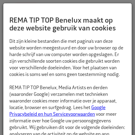
REMA TIP TOP Benelux maakt op
deze website gebruik van cookies
Dit zijn kleine bestanden die met pagina’s van deze
HOME
E-Bike
Verbruiksartikelen
website worden meegestuurd en door uw browser op de
harde schrijf van uw computer worden opgeslagen. Er
zijn verschillende soorten cookies die gebruikt worden
voor verschillende doeleinden. Voor het plaatsen van
Filteren
cookies is soms wel en soms geen toestemming nodig.
REMA TIP TOP Benelux, Media Artists en derden
(waaronder Google) verzamelen met technieken
waaronder cookies meer informatie over je apparaat,
locatie, browser en surfgedrag. Lees het
Google
Privacybeleid en hun Servicevoorwaarden
voor meer
informatie over hoe Google uw persoonsgegevens
gebruikt. Wij gebruiken dit voor de volgende doeleinden:
analyseren van de activiteit op de website en app,