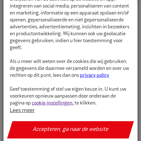
integreren van social media, personaliseren van content
en marketing, informatie op een apparaat opslaan en/of
E-Bike
openen, gepersonaliseerde en niet gepersonaliseerde
advertenties, advertentiemeting, inzichten in bezoekers
en productontwikkeling. Wij kunnen ook uw geolocatie
gegevens gebruiken, indien u hier toestemming voor
geeft.
Relevantie
Als u meer wilt weten over de cookies die wij gebruiken,
Toon 9 resultaten
de gegevens die daarmee verzameld worden en over uw
rechten op dit punt, lees dan ons
privacy policy
Geef toestemming of stel uw eigen keuze in. U kunt uw
voorkeuren opnieuw aanpassen door onderaan de
pagina op
cookie-instellingen.
te klikken.
Lees meer
Accepteren, ga naar de website