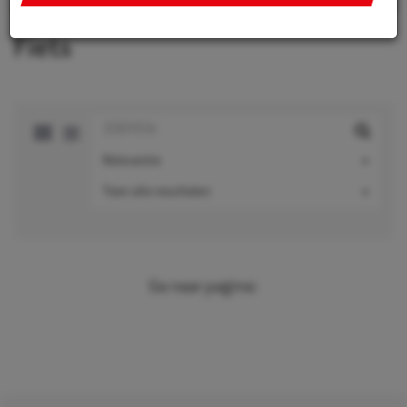
integreren van social media, personaliseren van content
en marketing, informatie op een apparaat opslaan en/of
Fiets
openen, gepersonaliseerde en niet gepersonaliseerde
advertenties, advertentiemeting, inzichten in bezoekers
en productontwikkeling. Wij kunnen ook uw geolocatie
gegevens gebruiken, indien u hier toestemming voor
geeft.
Relevantie
Als u meer wilt weten over de cookies die wij gebruiken,
Toon alle resultaten
de gegevens die daarmee verzameld worden en over uw
rechten op dit punt, lees dan ons
privacy policy
Geef toestemming of stel uw eigen keuze in. U kunt uw
voorkeuren opnieuw aanpassen door onderaan de
Ga naar pagina:
pagina op
cookie-instellingen.
te klikken.