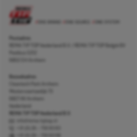
Postadres
REMA TIP TOP Nederland B.V. / REMA TIP TOP België BV
Postbus 5312
6802 EH Arnhem
Bezoekadres
Cleantech Park Arnhem
Westervoortsedijk 73
6827 AV Arnhem
Nederland
REMA TIP TOP Nederland B.V.
info@rema-tiptop.nl
+31 (0) 26 – 750 83 83
+31 (0) 26 – 750 83 98