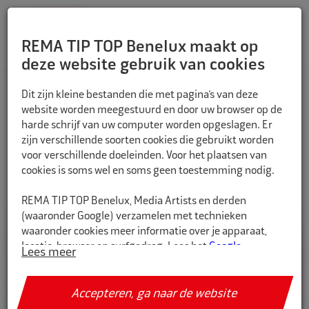
REMA TIP TOP Benelux maakt op
deze website gebruik van cookies
Dit zijn kleine bestanden die met pagina’s van deze
HOME
Fiets
Handvatten
website worden meegestuurd en door uw browser op de
harde schrijf van uw computer worden opgeslagen. Er
zijn verschillende soorten cookies die gebruikt worden
voor verschillende doeleinden. Voor het plaatsen van
Filteren
cookies is soms wel en soms geen toestemming nodig.
REMA TIP TOP Benelux, Media Artists en derden
(waaronder Google) verzamelen met technieken
waaronder cookies meer informatie over je apparaat,
locatie, browser en surfgedrag. Lees het
Google
Lees meer
Privacybeleid en hun Servicevoorwaarden
voor meer
informatie over hoe Google uw persoonsgegevens
gebruikt. Wij gebruiken dit voor de volgende doeleinden:
Accepteren, ga naar de website
analyseren van de activiteit op de website en app,