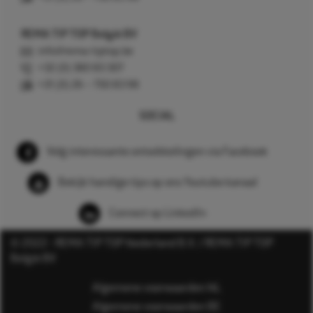
REMA TIP TOP België BV
info@rema-tiptop.be
+32 (0) 380 83 307
+31 (0) 26 – 750 83 98
SOCIAL
Volg interessante ontwikkelingen via Facebook
Bekijk handige tips op ons Youtube kanaal
Connect op LinkedIn
© 2022 - REMA TIP TOP Nederland B.V. / REMA TIP TOP
België BV
Algemene voorwaarden NL
Algemene voorwaarden BE