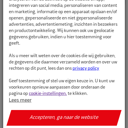
integreren van social media, personaliseren van content
en marketing, informatie op een apparaat opslaan en/of
Vrachtwagen
openen, gepersonaliseerde en niet gepersonaliseerde
advertenties, advertentiemeting, inzichten in bezoekers
en productontwikkeling. Wij kunnen ook uw geolocatie
gegevens gebruiken, indien u hier toestemming voor
geeft.
Relevantie
Als u meer wilt weten over de cookies die wij gebruiken,
Toon 9 resultaten
de gegevens die daarmee verzameld worden en over uw
rechten op dit punt, lees dan ons
privacy policy
Geef toestemming of stel uw eigen keuze in. U kunt uw
voorkeuren opnieuw aanpassen door onderaan de
pagina op
cookie-instellingen.
te klikken.
Lees meer
Accepteren, ga naar de website