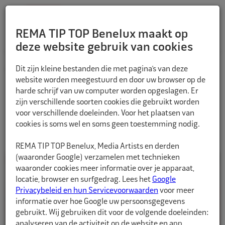
REMA TIP TOP Benelux maakt op
deze website gebruik van cookies
Dit zijn kleine bestanden die met pagina’s van deze
HOME
Landbouw-OTR-EM
Onderhoud en smeermiddelen
website worden meegestuurd en door uw browser op de
harde schrijf van uw computer worden opgeslagen. Er
zijn verschillende soorten cookies die gebruikt worden
voor verschillende doeleinden. Voor het plaatsen van
Filteren
cookies is soms wel en soms geen toestemming nodig.
REMA TIP TOP Benelux, Media Artists en derden
(waaronder Google) verzamelen met technieken
waaronder cookies meer informatie over je apparaat,
locatie, browser en surfgedrag. Lees het
Google
Privacybeleid en hun Servicevoorwaarden
voor meer
informatie over hoe Google uw persoonsgegevens
gebruikt. Wij gebruiken dit voor de volgende doeleinden:
analyseren van de activiteit op de website en app,