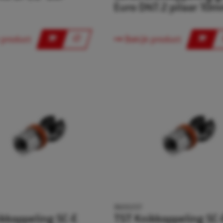
Euro DN7.2 pilaar 10
 product
Bekijk product
9600257
ikkoppeling SC-E
TST Knikkoppeling SC-