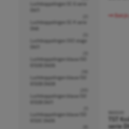
Luchtkoppelingen SC-G serie
DN11
Bekijk
(2)
Luchtkoppelingen SC-K serie
DN6
(5)
Luchtkoppelingen SV2-stage
DN11
(3)
Luchtkoppelingen blauw ISO
6150B DN06
(14)
Luchtkoppelingen blauw ISO
6150B DN08
(20)
Luchtkoppelingen blauw ISO
6150B DN11
(7)
9600241
Luchtkoppelingen blauw ISO
TST Kn
6150C DN06
serie D
(8)