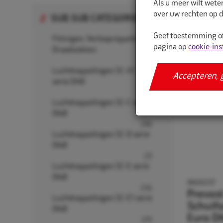
Als u meer wilt wete
over uw rechten op d
SUB SUB CATEGORIE
Geef toestemming of
Fittingen, Verloopnippels en
pagina op
cookie-ins
Draadsokken
(15)
Luchtkoppelingen SC-A1
Accepteren, 
serie DN6
(13)
Luchtkoppelingen SC-C serie
DN8
(19)
Luchtkoppelingen SC-D serie
DN8
(7)
Luchtkoppelingen SC-E serie
DN8
9600237
(13)
Prevos
Luchtkoppelingen SC-E1 serie
Schuif
DN8
Euro D
(17)