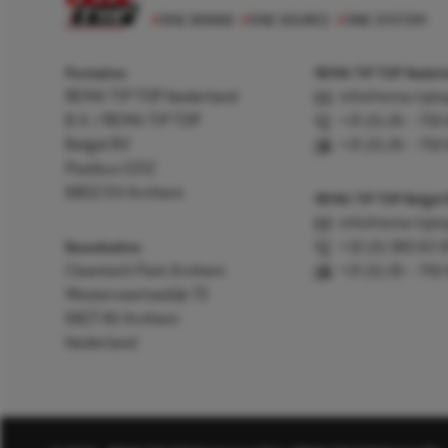
Postadres
REMA TIP TOP Nederla
REMA TIP TOP Nederland
info@rema-tipto
B.V. / REMA TIP TOP
+31 (0) 26 – 750
België BV
+31 (0) 26 – 750
Postbus 5312
6802 EH Arnhem
REMA TIP TOP België
info@rema-tipto
Bezoekadres
+32 (0) 380 83 
Cleantech Park Arnhem
+31 (0) 26 – 750
Westervoortsedijk 73
6827 AV Arnhem
Nederland