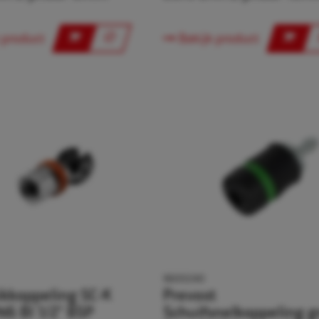
 product
Bekijk product
9600240
ikkoppeling SC-K
Prevost
N6 BI 1/2" BSP
Schuifsnelkoppeling g