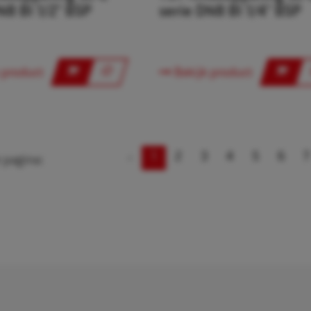
N8 BI 1/2" BSP
serie DN8 BI 1/4" BSP
 product
Bekijk product
«
1
2
3
4
5
6
7
 pagina: