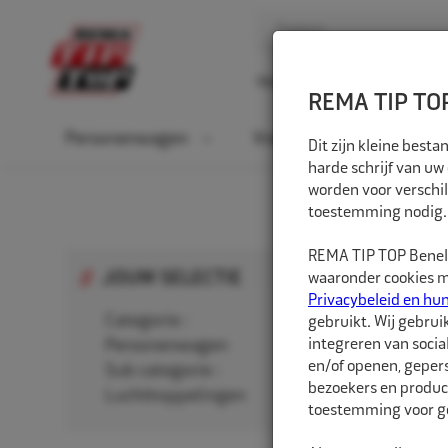
Home
Over ons
D
REMA TIP TOP
Personenwagen
Vrachtwagen
La
Dit zijn kleine bes
harde schrijf van uw
worden voor verschil
HOME
P
toestemming nodig.
REMA TIP TOP Benelu
JOUW SELECTIE
waaronder cookies me
Privacybeleid en hu
Categorie :
gebruikt. Wij gebrui
integreren van socia
Personenwagen
en/of openen, gepers
Sub categorie :
Pers
bezoekers en produc
Luchtkoppelingen
toestemming voor ge