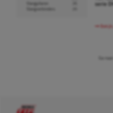
Slangpilaren
(8)
serie D
Slangverbinders
(4)
Bekijk
Ga naar