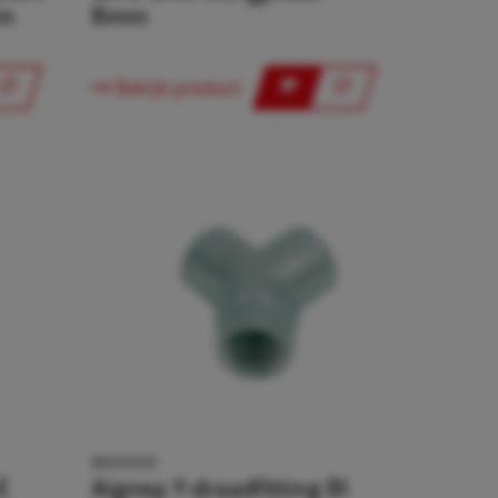
mm
8mm
Bekijk product
9600500
E
Aignep Y-draadfitting BI