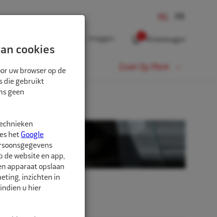
0
Inloggen
Winkelwagen
an cookies
Fiets
Zoek Op Merk
oor uw browser op de
s die gebruikt
oms geen
technieken
ees het
Google
ersoonsgegevens
p de website en app,
een apparaat opslaan
ting, inzichten in
indien u hier