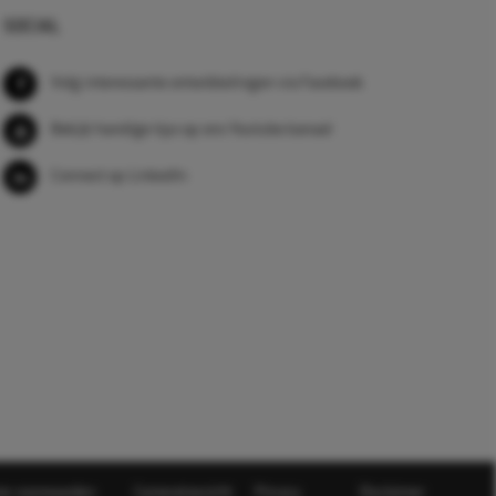
SOCIAL
Volg interessante ontwikkelingen via Facebook
Bekijk handige tips op ons Youtube kanaal
Connect op LinkedIn
e voorwaarden
Cameratoezicht
Privacy
Disclaimer