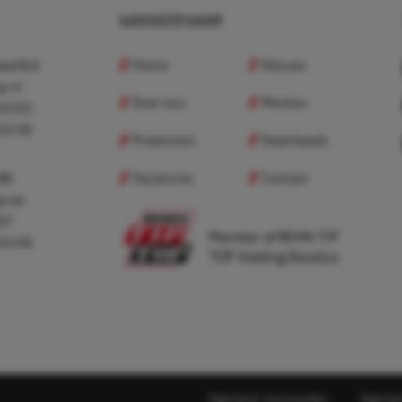
NAVIGEER NAAR
Home
Nieuws
nd B.V.
p.nl
Over ons
Merken
 83 83
 83 98
Producten
Downloads
Vacatures
Contact
 BV
p.be
307
Member of REMA TIP
 83 98
TOP Holding Benelux
Algemene voorwaarden
Algemen