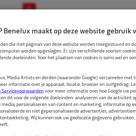
ownloads
Nieuws
Merken
Contact
 Benelux maakt op deze website gebruik v
ndbouw-OTR-EM
Motorfiets
E-Bike
tanden die met pagina’s van deze website worden meegestuurd en d
 computer worden opgeslagen. Er zijn verschillende soorten cookie
lende doeleinden. Voor het plaatsen van cookies is soms wel en s
ersonenwagen
Luchtkoppelingen
x, Media Artists en derden (waaronder Google) verzamelen met 
er informatie over je apparaat, locatie, browser en surfgedrag. L
n Servicevoorwaarden
voor meer informatie over hoe Google uw p
ken dit voor de volgende doeleinden: analyseren van de activiteit o
l media, personaliseren van content en marketing, informatie op 
onaliseerde en niet gepersonaliseerde advertenties, advertentieme
onenwagen
tontwikkeling. Wij kunnen ook uw geolocatie gegevens gebruiken, 
eft.