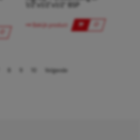
1/2"x1/2"x1/2" BSP
Bekijk product
8
9
10
Volgende