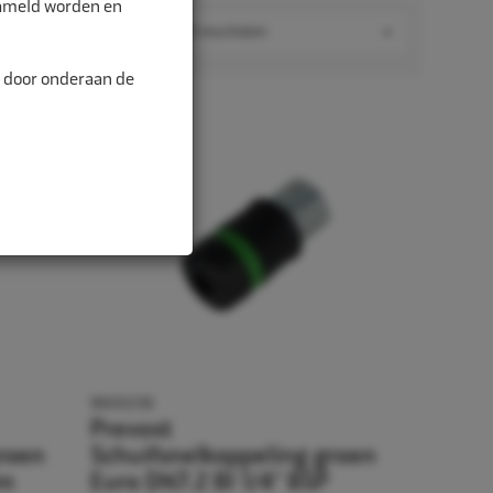
zameld worden en
Toon 9 resultaten
n door onderaan de
9600236
Prevost
roen
Schuifsnelkoppeling groen
mm
Euro DN7.2 BI 1/4" BSP