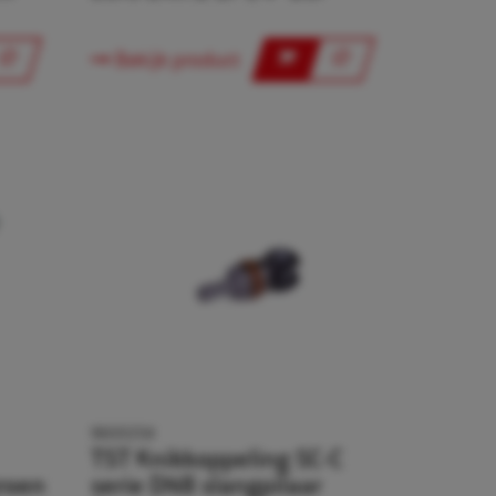
Bekijk product
9600254
TST Knikkoppeling SC-C
roen
serie DN8 slangpilaar