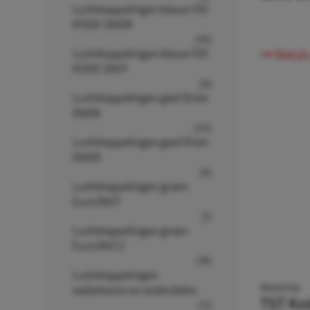
Luchtkoppelingen blauw ISO
6150C DN08
(10)
Luchtkoppelingen blauw ISO
Bekijk
6150C DN11
(9)
Luchtkoppelingen geel Orion
DN06
(23)
Luchtkoppelingen geel Orion
DN09
(4)
Luchtkoppelingen groen
Euro DN11
(1)
Luchtkoppelingen groen
Euro DN7.2
(19)
Luchtkoppelingen
9600256
toebehoren en onderdelen
TST Kn
(11)