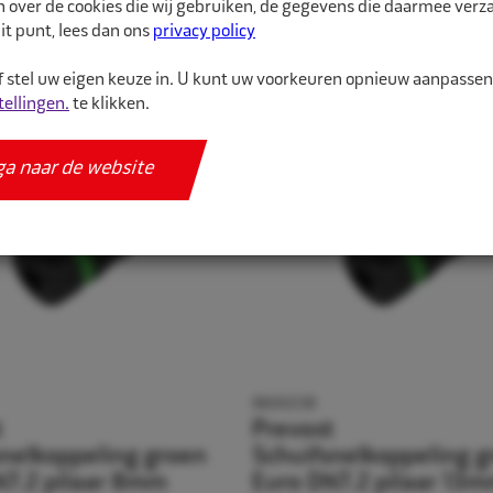
n over de cookies die wij gebruiken, de gegevens die daarmee ver
it punt, lees dan ons
privacy policy
Relevantie
 stel uw eigen keuze in. U kunt uw voorkeuren opnieuw aanpasse
tellingen.
te klikken.
ga naar de website
9600238
t
Prevost
snelkoppeling groen
Schuifsnelkoppeling g
N7.2 pilaar 8mm
Euro DN7.2 pilaar 13