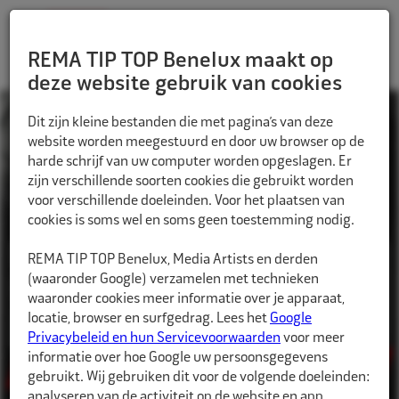
REMA TIP TOP Benelux maakt op
deze website gebruik van cookies
Dit zijn kleine bestanden die met pagina’s van deze
website worden meegestuurd en door uw browser op de
harde schrijf van uw computer worden opgeslagen. Er
zijn verschillende soorten cookies die gebruikt worden
voor verschillende doeleinden. Voor het plaatsen van
cookies is soms wel en soms geen toestemming nodig.
REMA TIP TOP Benelux, Media Artists en derden
DE GROOTSTE SPECIALIST IN
(waaronder Google) verzamelen met technieken
waaronder cookies meer informatie over je apparaat,
WIELSERVICE MATERIALEN
locatie, browser en surfgedrag. Lees het
Google
Privacybeleid en hun Servicevoorwaarden
voor meer
informatie over hoe Google uw persoonsgegevens
BEKIJK ONZE MERKEN
gebruikt. Wij gebruiken dit voor de volgende doeleinden:
analyseren van de activiteit op de website en app,