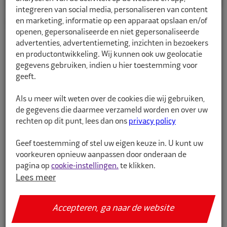
integreren van social media, personaliseren van content
en marketing, informatie op een apparaat opslaan en/of
Vrachtwagen
openen, gepersonaliseerde en niet gepersonaliseerde
advertenties, advertentiemeting, inzichten in bezoekers
en productontwikkeling. Wij kunnen ook uw geolocatie
gegevens gebruiken, indien u hier toestemming voor
geeft.
Relevantie
Als u meer wilt weten over de cookies die wij gebruiken,
Toon 9 resultaten
de gegevens die daarmee verzameld worden en over uw
rechten op dit punt, lees dan ons
privacy policy
Geef toestemming of stel uw eigen keuze in. U kunt uw
voorkeuren opnieuw aanpassen door onderaan de
pagina op
cookie-instellingen.
te klikken.
Lees meer
Accepteren, ga naar de website