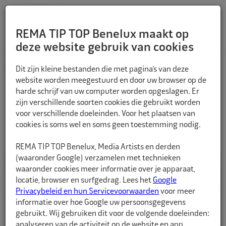
REMA TIP TOP Benelux maakt op
deze website gebruik van cookies
Dit zijn kleine bestanden die met pagina’s van deze
HOME
Vrachtwagen
TPMS producten
website worden meegestuurd en door uw browser op de
harde schrijf van uw computer worden opgeslagen. Er
zijn verschillende soorten cookies die gebruikt worden
voor verschillende doeleinden. Voor het plaatsen van
Filteren
cookies is soms wel en soms geen toestemming nodig.
REMA TIP TOP Benelux, Media Artists en derden
(waaronder Google) verzamelen met technieken
waaronder cookies meer informatie over je apparaat,
locatie, browser en surfgedrag. Lees het
Google
Privacybeleid en hun Servicevoorwaarden
voor meer
informatie over hoe Google uw persoonsgegevens
gebruikt. Wij gebruiken dit voor de volgende doeleinden:
analyseren van de activiteit op de website en app,