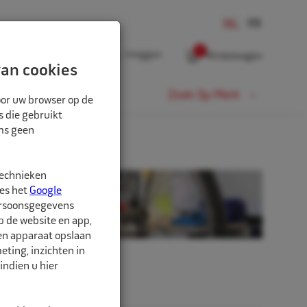
0
Inloggen
Winkelwagen
an cookies
Fiets
Zoek Op Merk
oor uw browser op de
s die gebruikt
oms geen
technieken
ees het
Google
ersoonsgegevens
p de website en app,
een apparaat opslaan
ting, inzichten in
indien u hier