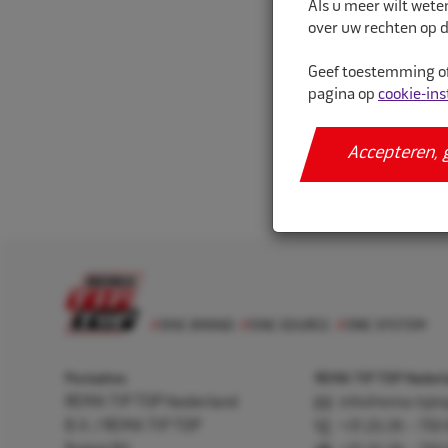
Als u meer wilt wete
over uw rechten op d
Geef toestemming of
pagina op
cookie-ins
Ga naar
Accepteren, 
Postadres
REMA TIP TOP Nederla
REMA TIP TOP Nederland
info@rema-tipto
B.V. / REMA TIP TOP
+31 (0) 26 – 750