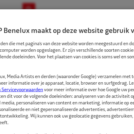
ownloads
Nieuws
Merken
Contact
 Benelux maakt op deze website gebruik v
ndbouw-OTR-EM
Motorfiets
E-Bike
tanden die met pagina’s van deze website worden meegestuurd en d
 computer worden opgeslagen. Er zijn verschillende soorten cookie
lende doeleinden. Voor het plaatsen van cookies is soms wel en s
iets
Zadels
x, Media Artists en derden (waaronder Google) verzamelen met 
er informatie over je apparaat, locatie, browser en surfgedrag. L
n Servicevoorwaarden
voor meer informatie over hoe Google uw p
ken dit voor de volgende doeleinden: analyseren van de activiteit o
l media, personaliseren van content en marketing, informatie op 
onaliseerde en niet gepersonaliseerde advertenties, advertentieme
tontwikkeling. Wij kunnen ook uw geolocatie gegevens gebruiken, 
eft.