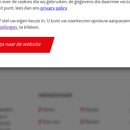
n over de cookies die wij gebruiken, de gegevens die daarmee ver
it punt, lees dan ons
privacy policy
Relevantie
 stel uw eigen keuze in. U kunt uw voorkeuren opnieuw aanpasse
tellingen.
te klikken.
 pagina:
ga naar de website
NAVIGEER NAAR
Home
Nieuws
nd B.V.
p.nl
Over ons
Merken
 83 83