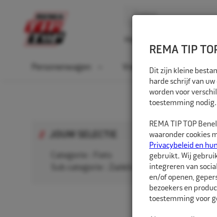
Home
Over ons
D
REMA TIP TOP
Personenwagen
Vrachtwagen
La
Dit zijn kleine bes
harde schrijf van uw
worden voor verschil
HOME
F
toestemming nodig.
REMA TIP TOP Benelu
JOUW SELECTIE
waaronder cookies me
Privacybeleid en hu
Categorie :
Fiets
gebruikt. Wij gebrui
integreren van socia
Sub categorie :
Zadels
en/of openen, gepers
Fiets
bezoekers en produc
toestemming voor ge