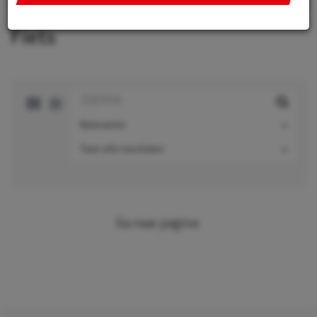
integreren van social media, personaliseren van content
en marketing, informatie op een apparaat opslaan en/of
Fiets
openen, gepersonaliseerde en niet gepersonaliseerde
advertenties, advertentiemeting, inzichten in bezoekers
en productontwikkeling. Wij kunnen ook uw geolocatie
gegevens gebruiken, indien u hier toestemming voor
geeft.
Relevantie
Als u meer wilt weten over de cookies die wij gebruiken,
Toon alle resultaten
de gegevens die daarmee verzameld worden en over uw
rechten op dit punt, lees dan ons
privacy policy
Geef toestemming of stel uw eigen keuze in. U kunt uw
voorkeuren opnieuw aanpassen door onderaan de
Ga naar pagina:
pagina op
cookie-instellingen.
te klikken.