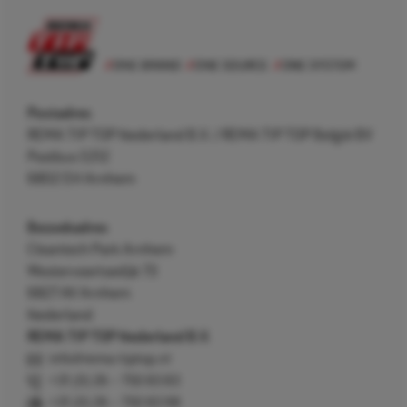
Postadres
REMA TIP TOP Nederland B.V. / REMA TIP TOP België BV
Postbus 5312
6802 EH Arnhem
Bezoekadres
Cleantech Park Arnhem
Westervoortsedijk 73
6827 AV Arnhem
Nederland
REMA TIP TOP Nederland B.V.
info@rema-tiptop.nl
+31 (0) 26 – 750 83 83
+31 (0) 26 – 750 83 98