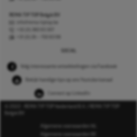
REMA TIP TOP België BV
info@rema-tiptop.be
+32 (0) 380 83 307
+31 (0) 26 – 750 83 98
SOCIAL
Volg interessante ontwikkelingen via Facebook
Bekijk handige tips op ons Youtube kanaal
Connect op LinkedIn
© 2022 - REMA TIP TOP Nederland B.V. / REMA TIP TOP
België BV
Algemene voorwaarden NL
Algemene voorwaarden BE