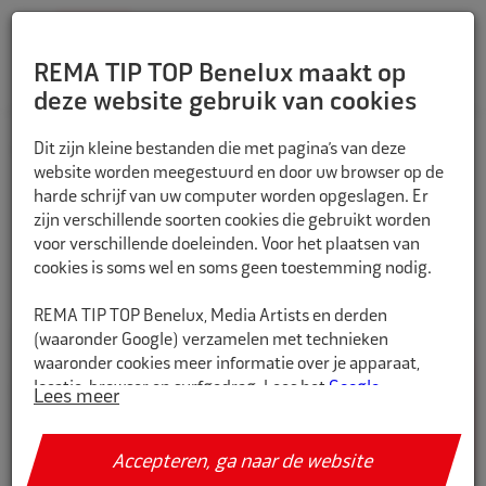
REMA TIP TOP Benelux maakt op
deze website gebruik van cookies
Dit zijn kleine bestanden die met pagina’s van deze
HOME
Fiets
Sloten
website worden meegestuurd en door uw browser op de
harde schrijf van uw computer worden opgeslagen. Er
zijn verschillende soorten cookies die gebruikt worden
voor verschillende doeleinden. Voor het plaatsen van
Filteren
cookies is soms wel en soms geen toestemming nodig.
REMA TIP TOP Benelux, Media Artists en derden
(waaronder Google) verzamelen met technieken
waaronder cookies meer informatie over je apparaat,
locatie, browser en surfgedrag. Lees het
Google
Lees meer
Privacybeleid en hun Servicevoorwaarden
voor meer
informatie over hoe Google uw persoonsgegevens
gebruikt. Wij gebruiken dit voor de volgende doeleinden:
Accepteren, ga naar de website
analyseren van de activiteit op de website en app,