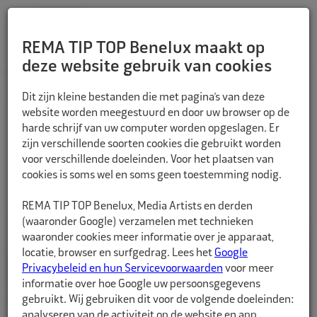
REMA TIP TOP Benelux maakt op
deze website gebruik van cookies
Dit zijn kleine bestanden die met pagina’s van deze
HOME
Fiets
Werkplaatsgereedschappen
website worden meegestuurd en door uw browser op de
harde schrijf van uw computer worden opgeslagen. Er
zijn verschillende soorten cookies die gebruikt worden
voor verschillende doeleinden. Voor het plaatsen van
Filteren
cookies is soms wel en soms geen toestemming nodig.
REMA TIP TOP Benelux, Media Artists en derden
(waaronder Google) verzamelen met technieken
waaronder cookies meer informatie over je apparaat,
locatie, browser en surfgedrag. Lees het
Google
Privacybeleid en hun Servicevoorwaarden
voor meer
informatie over hoe Google uw persoonsgegevens
gebruikt. Wij gebruiken dit voor de volgende doeleinden:
analyseren van de activiteit op de website en app,