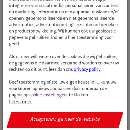
integreren van social media, personaliseren van content
en marketing, informatie op een apparaat opslaan en/of
E-Bike
openen, gepersonaliseerde en niet gepersonaliseerde
advertenties, advertentiemeting, inzichten in bezoekers
en productontwikkeling. Wij kunnen ook uw geolocatie
gegevens gebruiken, indien u hier toestemming voor
geeft.
Relevantie
Als u meer wilt weten over de cookies die wij gebruiken,
Toon 9 resultaten
de gegevens die daarmee verzameld worden en over uw
rechten op dit punt, lees dan ons
privacy policy
Geef toestemming of stel uw eigen keuze in. U kunt uw
voorkeuren opnieuw aanpassen door onderaan de
pagina op
cookie-instellingen.
te klikken.
Lees meer
Accepteren, ga naar de website