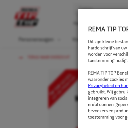
Home
Over ons
D
REMA TIP TOP
Personenwagen
Vrachtwagen
La
Dit zijn kleine bes
harde schrijf van uw
worden voor verschil
TERUG NAAR OVERZICHT
toestemming nodig.
REMA TIP TOP Benelu
waaronder cookies me
Privacybeleid en hu
gebruikt. Wij gebrui
integreren van socia
en/of openen, gepers
bezoekers en produc
toestemming voor ge