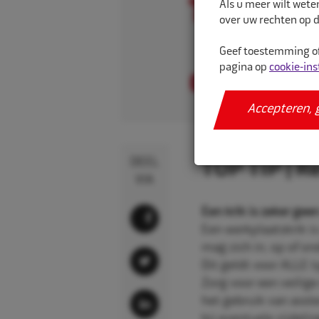
Als u meer wilt wete
over uw rechten op d
Geef toestemming of
pagina op
cookie-ins
Accepteren, 
08-07-20
DEEL
TOP TIP | R
VIA
Een krik is zeker gee
Een werkplaatskrik is
mag zich in, op of on
Dit geldt voor ALLE 
Zorg voor een veilig
het gebruik van asste