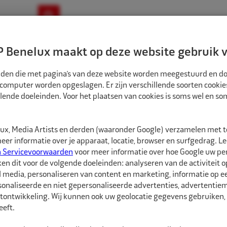
ownloads
Nieuws
Merken
Contact
 Benelux maakt op deze website gebruik v
ndbouw-OTR-EM
Motorfiets
E-Bike
tanden die met pagina’s van deze website worden meegestuurd en d
 computer worden opgeslagen. Er zijn verschillende soorten cookie
lende doeleinden. Voor het plaatsen van cookies is soms wel en s
HOM
x, Media Artists en derden (waaronder Google) verzamelen met 
er informatie over je apparaat, locatie, browser en surfgedrag. L
n Servicevoorwaarden
voor meer informatie over hoe Google uw p
ken dit voor de volgende doeleinden: analyseren van de activiteit o
l media, personaliseren van content en marketing, informatie op 
onaliseerde en niet gepersonaliseerde advertenties, advertentieme
tontwikkeling. Wij kunnen ook uw geolocatie gegevens gebruiken, 
eft.