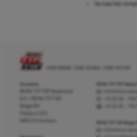
Ga naar het compl
Postadres
REMA TIP TOP Nederla
REMA TIP TOP Nederland
info@rema-tipto
B.V. / REMA TIP TOP
+31 (0) 26 – 750
België BV
+31 (0) 26 – 750
Postbus 5312
6802 EH Arnhem
REMA TIP TOP België
info@rema-tipto