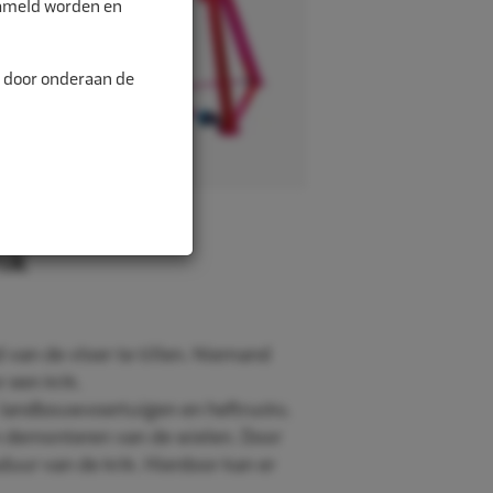
zameld worden en
n door onderaan de
ik
 van de vloer te tillen. Niemand
 een krik.
 landbouwvoertuigen en heftrucks.
en demonteren van de wielen. Door
duur van de krik. Hierdoor kan er