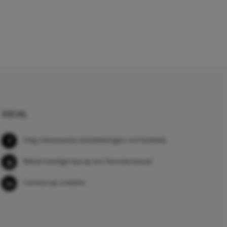
SOCIAL
Volg interessante ontwikkelingen via Facebook
Bekijk handige tips op ons Youtube kanaal
Connect op LinkedIn