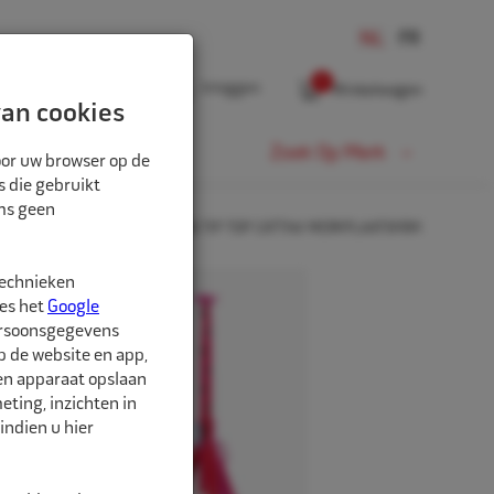
0
Inloggen
Winkelwagen
an cookies
Fiets
Zoek Op Merk
oor uw browser op de
s die gebruikt
oms geen
E
NIEUWS
TOP TIP | REMA TIP TOP CATTINI WERKPLAATSKRIK
technieken
ees het
Google
ersoonsgegevens
p de website en app,
een apparaat opslaan
ting, inzichten in
indien u hier