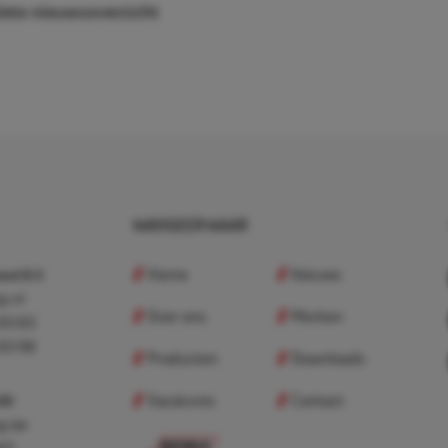
ete nieuwsoverzicht
NAVIGEER NAAR
Home
Nieuws
nd B.V.
p.nl
Over ons
Merken
 83 83
 83 98
Producten
Downloads
Vacatures
Contact
 BV
p.be