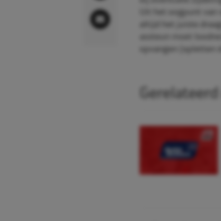
bij eventuele zijdel
Uit het oogpunt van s
altijd het juiste dr
assteun moet loodrec
opvangen (opletten d
Gerelateerd