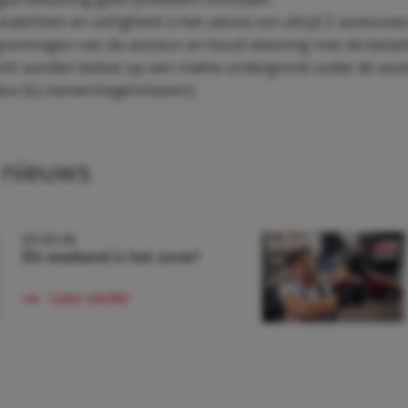
ingse belasting geen probleem ontstaan.
tabiliteit en veiligheid is het advies om altijd 2 assteune
aagvermogen van de assteun en houd rekening met de beladi
ht worden belast op een vlakke ondergrond zodat de ass
us bij stenen/tegelvloeren).
 nieuws
25-03-26
Dit weekend is het zover!
Lees verder