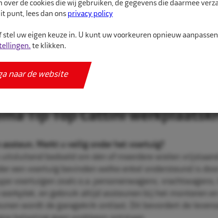
n over de cookies die wij gebruiken, de gegevens die daarmee ver
it punt, lees dan ons
privacy policy
 stel uw eigen keuze in. U kunt uw voorkeuren opnieuw aanpasse
tellingen.
te klikken.
ga naar de website
ema Tip Top Cattini werkplaatskr
n assteun. Werkt u veilig onder het voertuig?
 uitsluitend bedoeld om één of meerdere wielen vrijstaand
der een voertuig bevinden welke enkel ondersteund is door
type voertuigen zoals o.a. personenwagens, vrachtwagens,
e werkplek, en gebruik altijd assteunen bij het monteren 
unen wordt de garagekrik ontlast. Dit bevordert de levens