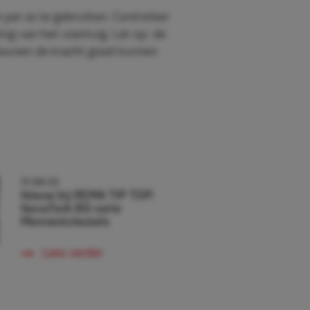
n per as te gebruiken. Controleer
ng van het voertuig. Let op: de
teunen de kracht goed kunnen
17-09-25
Nieuw bij REMA TIP TOP:
NovaTork BQ-serie
Momentsleutels
Lees verder