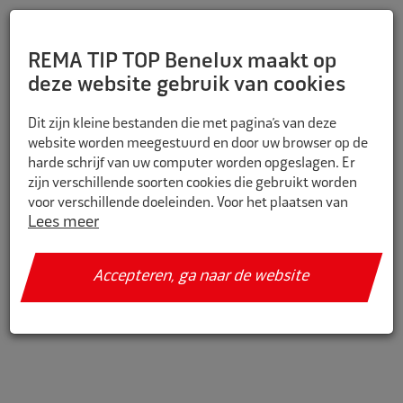
REMA TIP TOP Benelux maakt op
deze website gebruik van cookies
Dit zijn kleine bestanden die met pagina’s van deze
website worden meegestuurd en door uw browser op de
harde schrijf van uw computer worden opgeslagen. Er
zijn verschillende soorten cookies die gebruikt worden
voor verschillende doeleinden. Voor het plaatsen van
Lees meer
cookies is soms wel en soms geen toestemming nodig.
REMA TIP TOP Benelux, Media Artists en derden
Accepteren, ga naar de website
(waaronder Google) verzamelen met technieken
waaronder cookies meer informatie over je apparaat,
locatie, browser en surfgedrag. Lees het
Google
Privacybeleid en hun Servicevoorwaarden
voor meer
informatie over hoe Google uw persoonsgegevens
gebruikt. Wij gebruiken dit voor de volgende doeleinden:
analyseren van de activiteit op de website en app,