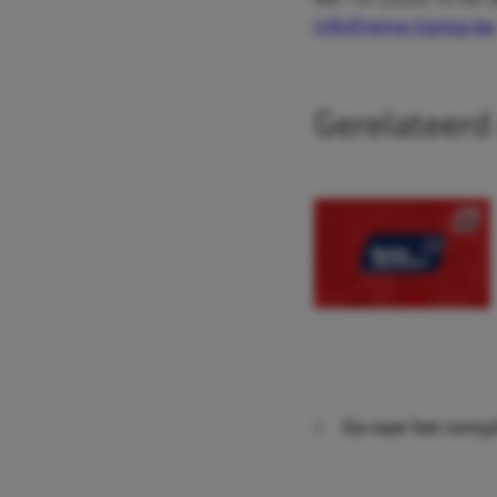
Bel +31 (0)26 75 08 
info@rema-tiptop.be
Gerelateerd
Ga naar het compl