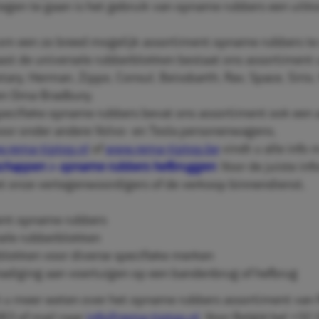
gen te gaan is het gebruik van opname rubbers een uitkoms
m een zo breed mogelijk assortiment opname rubbers te 
st de universele rubberblokken bestaat ons assortiment 
ary, Herman, Zippo, Consul, Beissbarth, Rav, Space, Sirio,
en Oma-Bradbury.
ecifieke opname rubbers bevat ons assortiment ook een a
voor onder andere Volvo- en Tesla personenwagens.
.rema-tiptop.nl
of
www.rema-tiptop.be
vindt u alle info 
chappen > opname rubbers hefbruggen
. Voor de juiste in
 onze vertegenwoordigers of de verkoop binnendienst.
ent opname rubbers
sele rubberblokken
rblokken voor diverse specifieke merken
diging aan voertuigen op een bandenbrug of hefbrug
lt u meer weten over het opname rubbers assortiment van