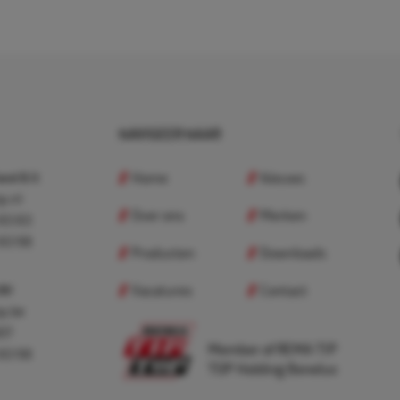
NAVIGEER NAAR
Home
Nieuws
nd B.V.
p.nl
Over ons
Merken
 83 83
 83 98
Producten
Downloads
Vacatures
Contact
 BV
p.be
307
Member of REMA TIP
 83 98
TOP Holding Benelux