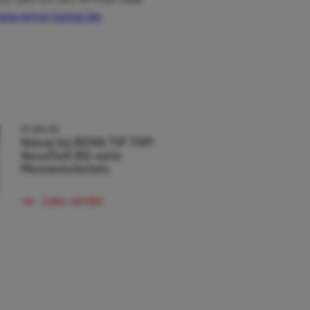
(0) 380 83 307 of mail naar
ww.rema-tiptop.be
.
17-09-25
Nieuw bij REMA TIP TOP:
NovaTork BQ-serie
Momentsleutels
Lees verder