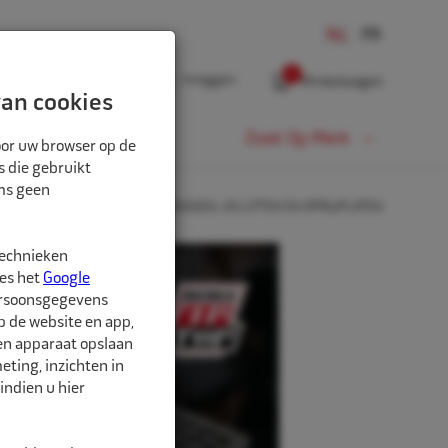
0
Inloggen
Winkelwagen
an cookies
Fiets
Zoek Op Merk
oor uw browser op de
s die gebruikt
oms geen
 OPNAME RUBBERS VOOR HEFBRUGGEN, AS-LIFTEN EN OPRIJPLATEN
technieken
ees het
Google
ersoonsgegevens
p de website en app,
een apparaat opslaan
ting, inzichten in
indien u hier