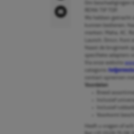
Om beschadigingen te
REMA TIP TOP.
We hebben getracht o
kunnen bedienen. Naa
merken: Maha, AC, Rot
Launch, Omcn, Koni 
Naast de brugmerk sp
specifieke adapters 
Via onze website
www
categorie
hefgereeds
contact opnemen met
Voordelen
Breed assortim
Inclusief univer
Inclusief rubbe
Voorkomt bescha
Heeft u vragen of wi