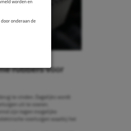
zameld worden en
n door onderaan de
me rubbers voor
brug te vinden. Dagelijks wordt
uigen uit te voeren.
ermd zijn tegen mogelijke
lektrische voertuigen waarbij het