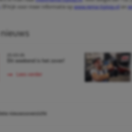
383 of mail naar
info@rema-tiptop.nl
. Voor België bel +32 
. Of kijk voor meer informatie op
www.rema-tiptop.nl
en
w
 nieuws
25-03-26
Dit weekend is het zover!
Lees verder
ete nieuwsoverzicht