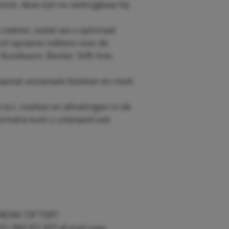
t, deze zijn nu verkrijgbaar bij
creëren, zodat we u optimaal
uit opname rubbers voor de
 Nussbaum, Becker, Slift-Ime,
antal universele blokken en merk
m.b.t. merken en afmetingen in de
formatie kunt u uiteraard ook
 REMA TIP TOP?