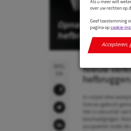
Als u meer wilt wete
over uw rechten op d
Geef toestemming of
pagina op
cookie-ins
Accepteren, 
27-07-22
DEEL
Nieuw verkr
VIA
hefbruggen,
In vrijwel elke werkp
hiervan gebruik gem
Het is natuurlijk va
beschadigingen. Voor
accupakket onder de 