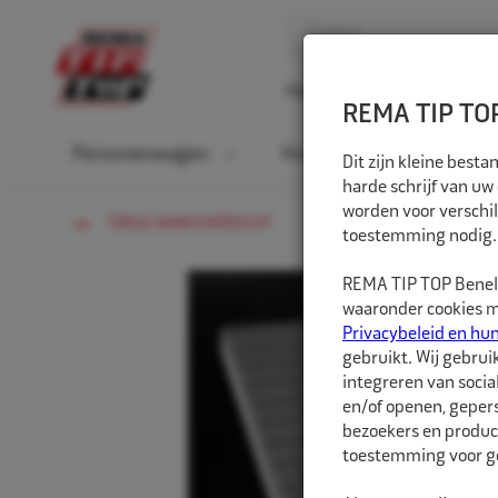
Home
Over ons
D
REMA TIP TOP
Personenwagen
Vrachtwagen
La
Dit zijn kleine bes
harde schrijf van uw
worden voor verschil
TERUG NAAR OVERZICHT
toestemming nodig.
REMA TIP TOP Benelu
waaronder cookies me
Privacybeleid en hu
gebruikt. Wij gebrui
integreren van socia
en/of openen, gepers
bezoekers en produc
toestemming voor ge