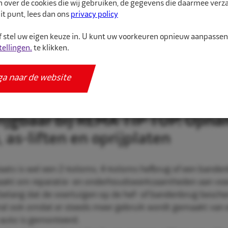
n over de cookies die wij gebruiken, de gegevens die daarmee ver
it punt, lees dan ons
privacy policy
 stel uw eigen keuze in. U kunt uw voorkeuren opnieuw aanpasse
tellingen.
te klikken.
ga naar de website
ijgbaar bij REMA TIP TOP: Opna
 as-liften en oprijplaten
laats is wel een 2-koloms, 4-koloms hefbrug of een banden
aakt om reparatie- en onderhoudswerkzaamheden aan voert
n belang dat de voertuigen op de hef- of bandenbrug besch
al ook omdat er steeds meer gebruik wordt gemaakt van e
auto is gemonteerd.