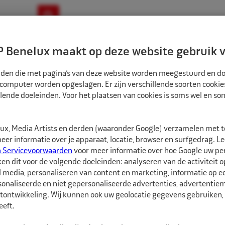
ownloads
Nieuws
Merken
Contact
 Benelux maakt op deze website gebruik v
ndbouw-OTR-EM
Motorfiets
E-Bike
tanden die met pagina’s van deze website worden meegestuurd en d
 computer worden opgeslagen. Er zijn verschillende soorten cookie
lende doeleinden. Voor het plaatsen van cookies is soms wel en s
HOME
NIEUWS
NIEUW VERKRIJGBAAR BIJ REMA TIP TOP:
x, Media Artists en derden (waaronder Google) verzamelen met 
er informatie over je apparaat, locatie, browser en surfgedrag. L
n Servicevoorwaarden
voor meer informatie over hoe Google uw p
ken dit voor de volgende doeleinden: analyseren van de activiteit o
l media, personaliseren van content en marketing, informatie op 
onaliseerde en niet gepersonaliseerde advertenties, advertentieme
tontwikkeling. Wij kunnen ook uw geolocatie gegevens gebruiken, 
eft.