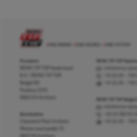
Postadres
REMA TIP TOP Nederla
REMA TIP TOP Nederland
info@rema-tipto
B.V. / REMA TIP TOP
+31 (0) 26 – 750
België BV
+31 (0) 26 – 750
Postbus 5312
6802 EH Arnhem
REMA TIP TOP België
info@rema-tipto
Bezoekadres
+32 (0) 380 83 
Cleantech Park Arnhem
+31 (0) 26 – 750
Westervoortsedijk 73
6827 AV Arnhem