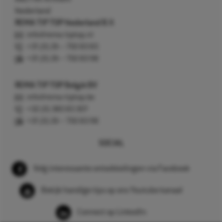
Nederland
REMA TIP TOP Nederland B.V.
info@rema-tiptop.nl
+31 (0) 26 – 750 83 83
+31 (0) 26 – 750 83 98
REMA TIP TOP België BV
info@rema-tiptop.be
+32 (0) 380 83 307
+31 (0) 26 – 750 83 98
SOCIAL
Volg interessante ontwikkelingen via Facebook
Bekijk handige tips op ons Youtube kanaal
Connect op LinkedIn