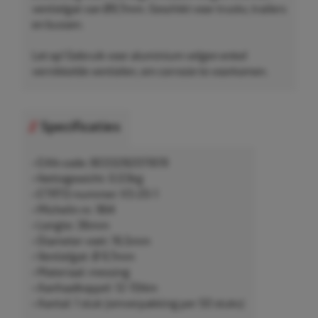
ventielgat van Ø9,7mm. Geschikt voor trucks, trailers
en bussen.
Let op! Gebruik voor aluminium velgen enkel
vernikkelde ventielen, om corrosie te voorkomen.
Specificaties
• EAN-code: 8033282011619
• Nettogewicht: 0,03kg
• ETRTO-nummer: V3-20-1
• Michelin nr. 964
• Lengte: 36mm
• Diameter voet: 16,5mm
• Ventielgat: Ø 9,7mm
• Materiaal: messing
• Aanhaalkoppel: 12-15Nm
• Aantal: 1 stuk (omverpakking per 50 stuks)