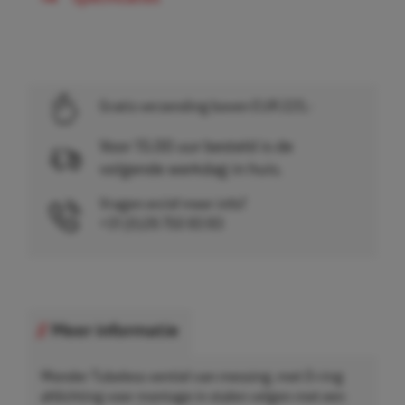
Gratis verzending boven EUR 225,-
Voor 15.00 uur besteld is de
volgende werkdag in huis.
Vragen en/of meer info?
+31 (0)26 750 83 83
Meer informatie
Wonder Tubeless ventiel van messing, met O-ring
afdichting voor montage in stalen velgen met een