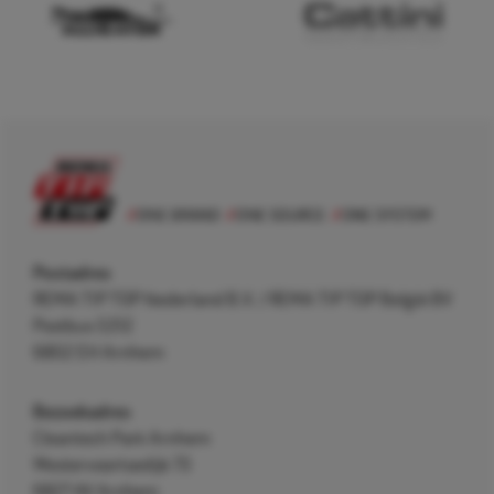
Postadres
REMA TIP TOP Nederland B.V. / REMA TIP TOP België BV
Postbus 5312
6802 EH Arnhem
Bezoekadres
Cleantech Park Arnhem
Westervoortsedijk 73
6827 AV Arnhem