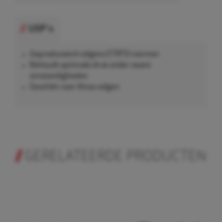
USP's
Geproduceerd volgens ETRTO-normen
Behoudt optimale druk onder zware
omstandigheden
Geschikt voor Alcoa velgen
GERELATEERDE PRODUCTEN