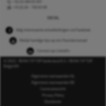
+32 (0) 380 83 307
+31 (0) 26 – 750 83 98
SOCIAL
Volg interessante ontwikkelingen via Facebook
Bekijk handige tips op ons Youtube kanaal
Connect op LinkedIn
© 2022 - REMA TIP TOP Nederland B.V. / REMA TIP TOP
België BV
Algemene voorwaarden NL
Algemene voorwaarden BE
Cameratoezicht
Privacy Policy
Disclaimer