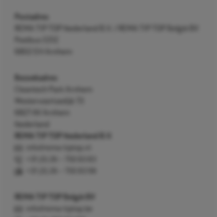
Postadres
REMA TIP TOP Nederland B.V. / REMA TIP TOP België BV
Postbus 5312
6802 EH Arnhem
Bezoekadres
Cleantech Park Arnhem
Westervoortsedijk 73
6827 AV Arnhem
Nederland
REMA TIP TOP Nederland B.V.
info@rema-tiptop.nl
+31 (0) 26 – 750 83 83
+31 (0) 26 – 750 83 98
REMA TIP TOP België BV
info@rema-tiptop.be