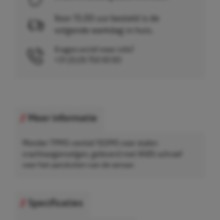
Voor 15.00 uur besteld is de
volgende werkdag in huis.
Vragen en/of meer info?
+31 (0)26 750 83 83
Meer informatie
Wonder TPMS-ventiel 102MS voor stalen
vrachtwagenvelgen, geleverd met VA85-schroef
voor het aansluiten van de sensor.
Specificaties