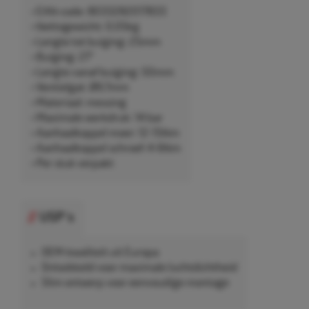
• EAN-code: 8033282017833
• Nettogewicht: 0,05kg
• Lengte tot buiging: 25mm
• Buiging: 27°
• Lengte vanaf buiging: 50mm
• Ventielgat: Ø9,7mm
• Materiaal: messing
• Maximale werkdruk: 14 bar
• Aanhaalkoppel moer: 12-15Nm
• Aanhaalkoppel schroef: 4-6Nm
• Per stuk verpakt
USP's
OEM-kwaliteit uit Europa
Ontwikkeld voor maximale luchtdichtheid
Slim ontwerp voor eenvoudige montage