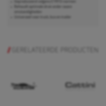
Geproduceerd volgens ETRTO-normen
Behoudt optimale druk onder zware
omstandigheden
Universeel voor truck, bus en trailer
GERELATEERDE PRODUCTEN