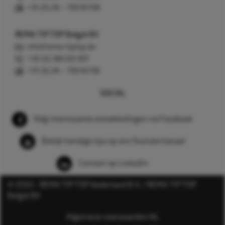
+31 (0) 26 – 750 83 98
REMA TIP TOP België BV
info@rema-tiptop.be
+32 (0) 380 83 307
+31 (0) 26 – 750 83 98
SOCIAL
Volg interessante ontwikkelingen via Facebook
Bekijk handige tips op ons Youtube kanaal
Connect op LinkedIn
© 2022 - REMA TIP TOP Nederland B.V. / REMA TIP TOP
België BV
Algemene voorwaarden NL