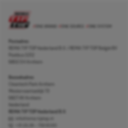
Postadres
REMA TIP TOP Nederland B.V. / REMA TIP TOP België BV
Postbus 5312
6802 EH Arnhem
Bezoekadres
Cleantech Park Arnhem
Westervoortsedijk 73
6827 AV Arnhem
Nederland
REMA TIP TOP Nederland B.V.
info@rema-tiptop.nl
+31 (0) 26 – 750 83 83