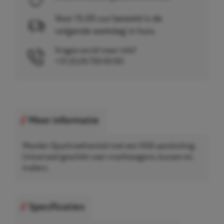
Voor 15.00 uur besteld is de
volgende werkdag in huis.
Vragen en/of meer info?
+31 (0)26 750 83 83
Meer informatie
Wonder Opschroefventiel met een VG8-aansluiting.
Universeel geschikt voor vrachtwagens, bussen en
trailers.
Specificaties