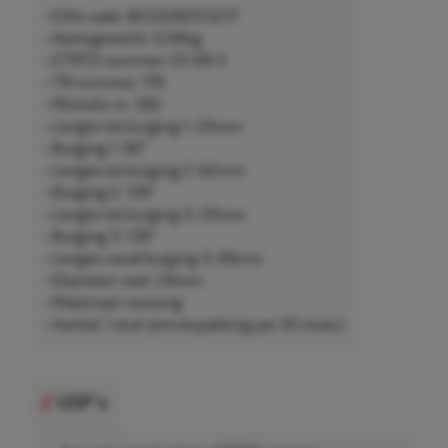
• EAN-code: 8033282013217
• Nettogewicht: 0,06kg
• ETRTO-nummer: V3-06-5
• TR-nummer: 179
• Michelin nr. 582
• Lengte tot buiging 1: 20mm
• Buiging 1: 90°
• Lengte tot buiging 2: 62mm
• Buiging 2: 139°
• Lengte tot buiging 3: 20mm
• Buiging 3: 139°
• Lengte vanaf buiging 3: 49mm
• Diameter voet: 24mm
• Materiaal: messing
• Aantal: 1 stuk (omverpakking per 50 stuks)
USP's