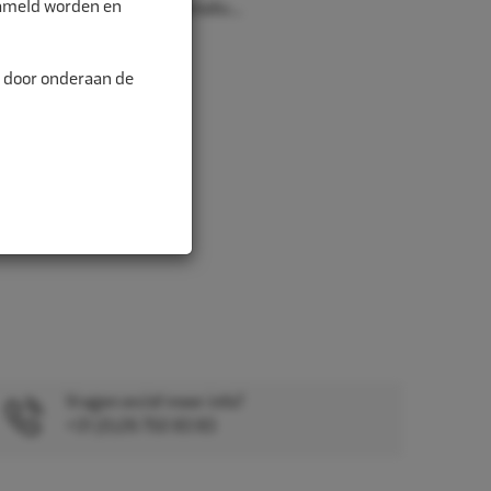
zameld worden en
aarheid en lange levensdu...
n door onderaan de
Vragen en/of meer info?
+31 (0)26 750 83 83