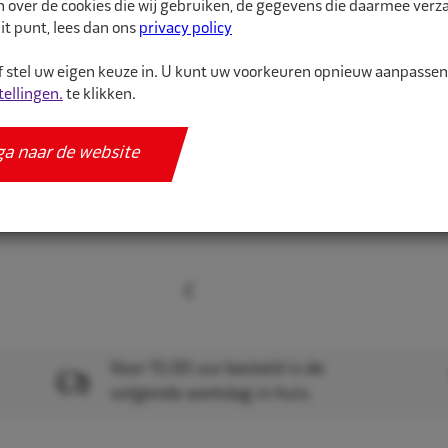
n over de cookies die wij gebruiken, de gegevens die daarmee ver
Met hun hoge betrouwb
it punt, lees dan ons
privacy policy
 stel uw eigen keuze in. U kunt uw voorkeuren opnieuw aanpasse
Meer informatie
tellingen.
te klikken.
Specificaties
ga naar de website
Voor 15.00 uur besteld is de
volgende werkdag in huis.