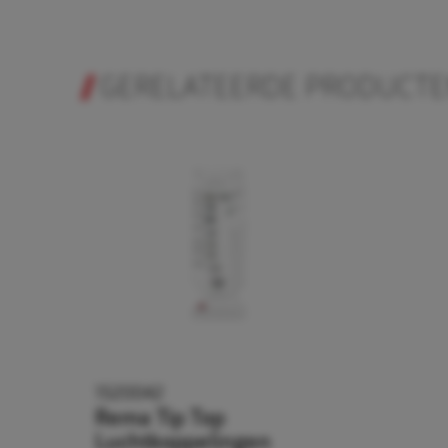
GERELATEERDE PRODUCT
1520042
Rema Tip Top
Luchtkoppelingen