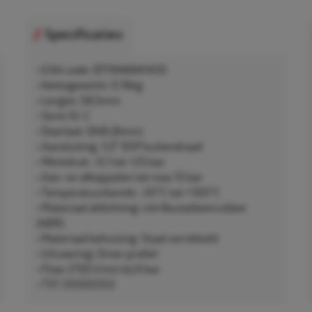
Specificaties
• EAN-code: 8711646641435
• Nettogewicht: 0,16kg
• Lengte: 58,5mm
• Serie SC-C
• Doorlaat: DN8 (8mm)
• Aansluiting: 1/2" BSP buitendraad
• Werkdruk: -0,1 tot +25 bar
• Aan- en afkoppelen tot max 15 bar
• Temperatuurbereik: -20°C tot +100°C
• Materiaal afdichting: nitrilbutadieenrubber
(NBR)
• Materiaal behuizing: Staal vernikkeld
• Uitvoering: Orion-profiel
• Flow: 2750 l/min bij 6 bar
• TST 20500353