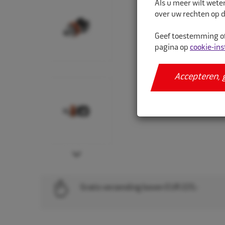
Als u meer wilt wete
over uw rechten op d
Geef toestemming of
pagina op
cookie-ins
Accepteren, 
Next
Gratis verzending boven EUR 225,-