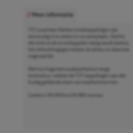
Meer informatie
TST (voorheen Oetiker) knikkoppelingen zijn
eenvoudig in te zetten in uw werkplaats. Slechts
één knik en de te ontkoppelen slang wordt dankzij
het ontluchtingsgat meteen drukloos, en daarmee
ongevaarlijk.
Met hun hoge betrouwbaarheid en lange
levensduur, voldoen de TST koppelingen aan alle
huidig geldende eisen van kwaliteitsnormen.
Conform ISO 4414 en EN 983 normen.