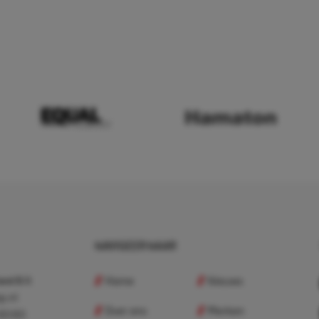
NAVIGEER NAAR
Home
Nieuws
nd B.V.
p.nl
Over ons
Merken
 83 83