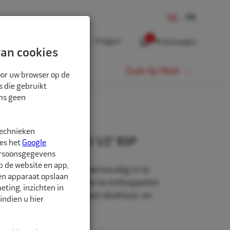
0
Inloggen
Winkelwagen
an cookies
Fiets
Zoek Op Merk
oor uw browser op de
s die gebruikt
oms geen
technieken
 SC-C serie DN8 BU 1/2" BSP
ees het
Google
ersoonsgegevens
p de website en app,
 knikkoppelingen zijn eenvoudig in te
een apparaat opslaan
s. Slechts één knik en de te ontkoppelen
ting, inzichten in
t ontluchtingsgat meteen drukloos, en
indien u hier