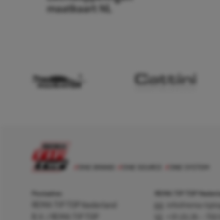
maatkaart NL
Postadres
REMA TIP TOP Nederla
REMA TIP TOP Nederland
info@rema-tipto
B.V. / REMA TIP TOP
+31 (0) 26 – 750