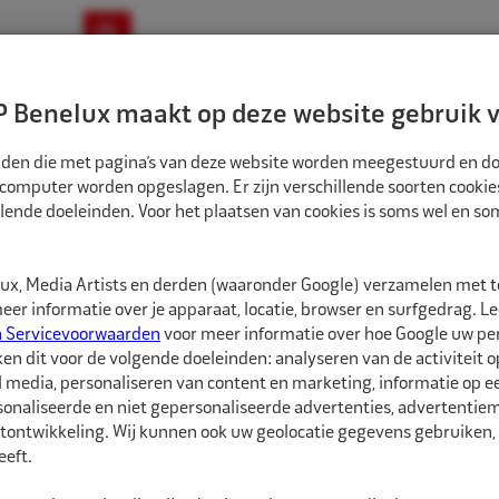
ownloads
Nieuws
Merken
Contact
 Benelux maakt op deze website gebruik v
ndbouw-OTR-EM
Motorfiets
E-Bike
tanden die met pagina’s van deze website worden meegestuurd en d
 computer worden opgeslagen. Er zijn verschillende soorten cookie
lende doeleinden. Voor het plaatsen van cookies is soms wel en s
TST KNIKKOPPELING SC-C SERIE DN8 BU 1/2" BSP
1042027
x, Media Artists en derden (waaronder Google) verzamelen met 
TST Knikkoppeling
er informatie over je apparaat, locatie, browser en surfgedrag. L
n Servicevoorwaarden
voor meer informatie over hoe Google uw p
ken dit voor de volgende doeleinden: analyseren van de activiteit o
TST (voorheen Oetiker)
l media, personaliseren van content en marketing, informatie op 
zetten in uw werkplaat
onaliseerde en niet gepersonaliseerde advertenties, advertentieme
slang wordt dankzij he
tontwikkeling. Wij kunnen ook uw geolocatie gegevens gebruiken, 
daarmee ongevaarlijk.
eft.