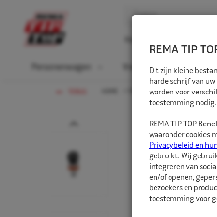
Home
Over ons
D
REMA TIP TOP
Personenwagen
Vrachtwagen
La
Dit zijn kleine bes
harde schrijf van uw
HOME
FIETS
worden voor verschil
LUCHTKOPPELINGEN
TERUG
toestemming nodig.
Prev
REMA TIP TOP Benelu
waaronder cookies me
Privacybeleid en hu
gebruikt. Wij gebrui
integreren van socia
en/of openen, gepers
bezoekers en produc
toestemming voor ge