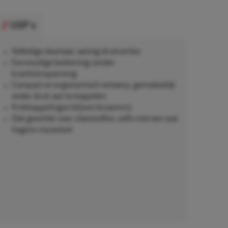
USP's
Volledige doorlaat, weinig drukverlies
Eenvoudige bediening zonder
krachtsinspanning
Compact en ergonomisch ontwerp, gemakkelijk
onder druk aan te koppelen
Knikkoppelingen blijven braamvrij
Ook geschikt voor vloeistoffen, zelfs met een wat
hogere viscositeit