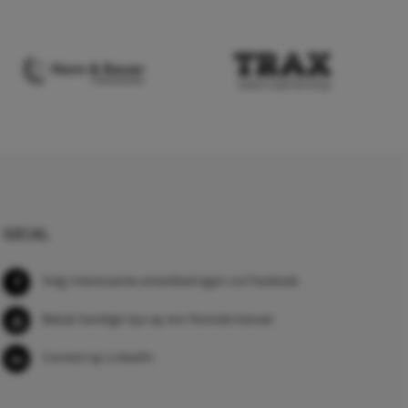
SOCIAL
Volg interessante ontwikkelingen via Facebook
Bekijk handige tips op ons Youtube kanaal
Connect op LinkedIn