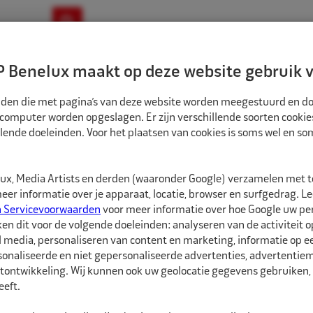
ownloads
Nieuws
Merken
Contact
 Benelux maakt op deze website gebruik v
ndbouw-OTR-EM
Motorfiets
E-Bike
tanden die met pagina’s van deze website worden meegestuurd en d
 computer worden opgeslagen. Er zijn verschillende soorten cookie
lende doeleinden. Voor het plaatsen van cookies is soms wel en s
TST INSTEEKNIPPEL SV2-STAGE DN11 BU 3/8" BSP
1048542
x, Media Artists en derden (waaronder Google) verzamelen met 
TST Insteeknippel
er informatie over je apparaat, locatie, browser en surfgedrag. L
n Servicevoorwaarden
voor meer informatie over hoe Google uw p
ken dit voor de volgende doeleinden: analyseren van de activiteit o
TST (voorheen Oetiker) 
l media, personaliseren van content en marketing, informatie op 
pneumatische gereedsc
onaliseerde en niet gepersonaliseerde advertenties, advertentieme
tontwikkeling. Wij kunnen ook uw geolocatie gegevens gebruiken, 
Met hun hoge betrouwb
eft.
TST insteeknippels aan