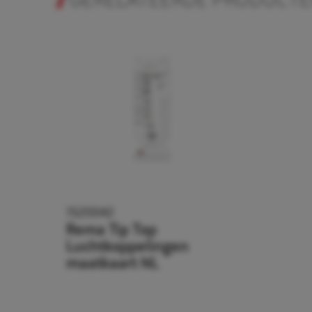
GERELATEERDE PRODUCT
1520042
Rema Tip Top
Luchtkoppelingen
maatkaart NL