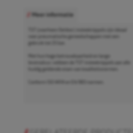
Meer informatie
TST (voorheen Oetiker) insteeknippels zijn ideaal
voor pneumatische gereedschappen met een
gebruik tot 25 bar.
Met hun hoge betrouwbaarheid en lange
levensduur, voldoen de TST insteeknippels aan alle
huidig geldende eisen van kwaliteitsnormen.
Conform ISO 4414 en EN 983 normen.