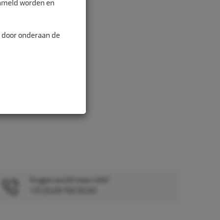
zameld worden en
n door onderaan de
Vragen en/of meer info?
+31 (0)26 750 83 83