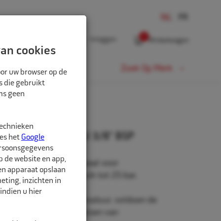
0
Inloggen
Winkelwagen
an cookies
Fiets
Zoek Op Merk
oor uw browser op de
s die gebruikt
oms geen
technieken
 SV2-stage DN11 BU 3/8" BSP
ees het
Google
ersoonsgegevens
p de website en app,
insteeknippels zijn ideaal voor
een apparaat opslaan
happen met een gebruik tot 25 bar.
ting, inzichten in
indien u hier
aarheid en lange levensduur, voldoen de
 alle huidig geldende eisen van