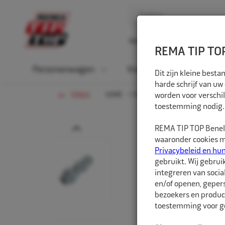
Home
Over ons
D
REMA TIP TOP
Personenwagen
Vrachtwagen
La
Dit zijn kleine bes
harde schrijf van uw
HOME
FIETS
worden voor verschil
LUCHTKOPPELINGEN
TERUG
toestemming nodig.
Prev
REMA TIP TOP Benelu
waaronder cookies me
Privacybeleid en hu
gebruikt. Wij gebrui
integreren van socia
en/of openen, gepers
bezoekers en produc
toestemming voor ge