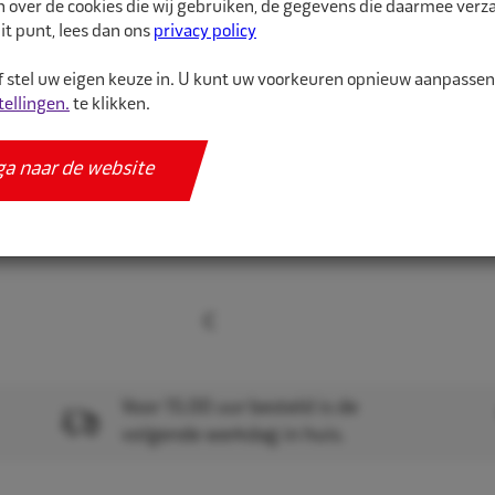
n over de cookies die wij gebruiken, de gegevens die daarmee ver
kwaliteitsnormen.
it punt, lees dan ons
privacy policy
Conform ...
 stel uw eigen keuze in. U kunt uw voorkeuren opnieuw aanpasse
tellingen.
te klikken.
Meer informatie
ga naar de website
Specificaties
Voor 15.00 uur besteld is de
volgende werkdag in huis.