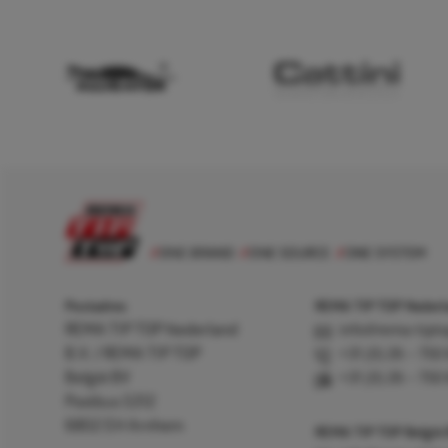
Postadres
REMA TIP TOP Nederla
REMA TIP TOP Nederland
info@rema-tipto
B.V. / REMA TIP TOP
+31 (0) 26 – 750
België BV
+31 (0) 26 – 750
Postbus 5312
6802 EH Arnhem
REMA TIP TOP België