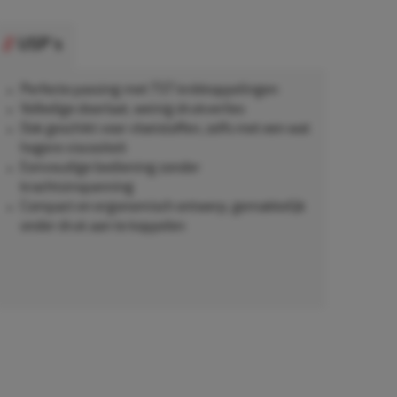
USP's
Perfecte passing met TST knikkoppelingen
Volledige doorlaat, weinig drukverlies
Ook geschikt voor vloeistoffen, zelfs met een wat
hogere viscositeit
Eenvoudige bediening zonder
krachtsinspanning
Compact en ergonomisch ontwerp, gemakkelijk
onder druk aan te koppelen