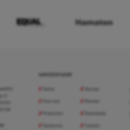
NAVIGEER NAAR
Home
Nieuws
nd B.V.
p.nl
Over ons
Merken
 83 83
 83 98
Producten
Downloads
Vacatures
Contact
 BV