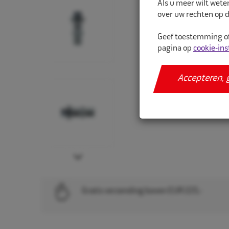
Als u meer wilt wete
over uw rechten op d
Geef toestemming of
pagina op
cookie-ins
Accepteren, 
Next
Gratis verzending boven EUR 225,-