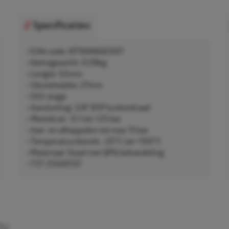
Specificaties
• EAN-code: 8711646642937
• Nettogewicht: 0,08kg
• Lengte: 52mm
• Sleutelwijdte: 27mm
• SV2-stage
• Aansluiting: 3/8" BSP buitendraad
• Werkdruk: -0,1 tot +25 bar
• Aan- en afkoppelen tot max 15 bar
• Temperatuurbereik: -20°C tot +100°C
• Materiaal: Staal met QPQ-behandeling
• TST 25500157