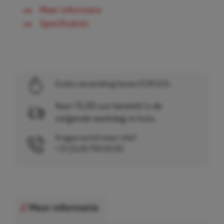
Meer informatie
Specificaties
Gratis verzending boven EUR 225,-
Voor 15.00 uur besteld is de
volgende werkdag in huis.
Vragen en/of meer info?
+31 (0)26 750 83 83
Meer informatie