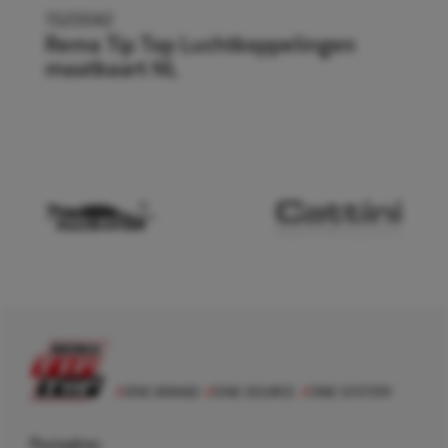
1520042
Rema Tip Top Luchtkoppelingen
maatkaart NL
Postadres