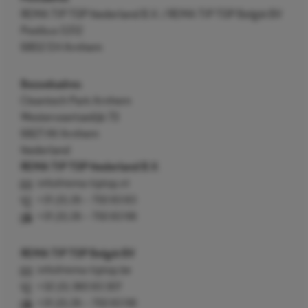
REMA TIP TOP Nederland B.V. / REMA TIP TOP België BV
Postbus 5312
6802 EH Arnhem
Bezoekadres
Cleantech Park Arnhem
Westervoortsedijk 73
6827 AV Arnhem
Nederland
REMA TIP TOP Nederland B.V.
info@rema-tiptop.nl
+31 (0) 26 – 750 83 83
+31 (0) 26 – 750 83 98
REMA TIP TOP België BV
info@rema-tiptop.be
+32 (0) 380 83 307
+31 (0) 26 – 750 83 98