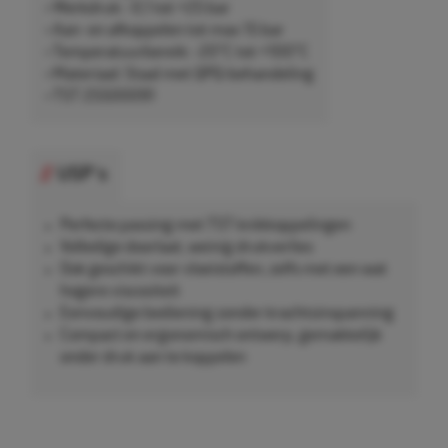
• Werkdruk: -0,1 tot +25 bar
• Aan- en afkoppelen tot max 15 bar
• Temperatuurbereik: -20°C tot +100°C
• Materiaal: Staal met QPQ-behandeling
• TST 25500091
USP's
Perfecte passing met TST knikkoppelingen
Volledige doorlaat, weinig drukverlies
Ook geschikt voor vloeistoffen, zelfs met een wat
hogere viscositeit
Eenvoudige bediening zonder krachtsinspanning
Compact en ergonomisch ontwerp, gemakkelijk
onder druk aan te koppelen