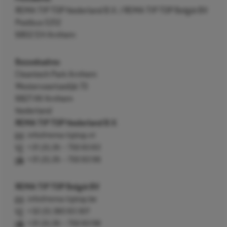
REMA TIP TOP Nederland B.V. / REMA TIP TOP België BV
Postbus 5312
6802 EH Arnhem
Bezoekadres
Cleantech Park Arnhem
Westervoortsedijk 73
6827 AV Arnhem
Nederland
REMA TIP TOP Nederland B.V.
info@rema-tiptop.nl
+31 (0) 26 – 750 83 83
+31 (0) 26 – 750 83 98
REMA TIP TOP België BV
info@rema-tiptop.be
+32 (0) 380 83 307
+31 (0) 26 – 750 83 98