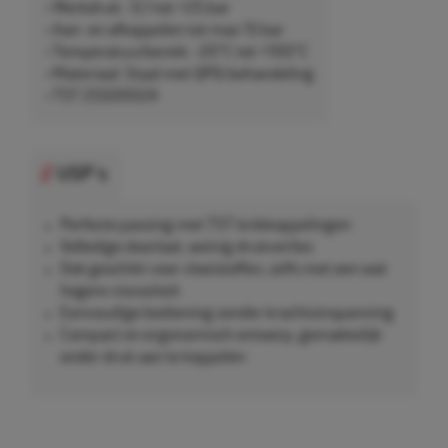
• Werkdruk: -0,1 tot +25 bar
• Aan- en afkoppelen tot max 15 bar
• Temperatuurbereik: -20°C tot +100°C
• Materiaal: Staal met QPQ-behandeling
• TST 25500024
USP's
Perfecte passing met TST knikkoppelingen
Volledige doorlaat, weinig drukverlies
Ook geschikt voor vloeistoffen, zelfs met een wat
hogere viscositeit
Eenvoudige bediening zonder krachtsinspanning
Compact en ergonomisch ontwerp, gemakkelijk
onder druk aan te koppelen