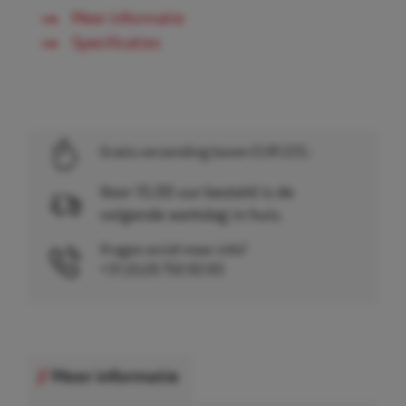
Meer informatie
Specificaties
Gratis verzending boven EUR 225,-
Voor 15.00 uur besteld is de
volgende werkdag in huis.
Vragen en/of meer info?
+31 (0)26 750 83 83
Meer informatie