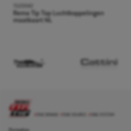
1520042
Rema Tip Top Luchtkoppelingen
maatkaart NL
Postadres