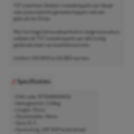
TST (voorheen Oetiker) insteeknippels zijn ideaal
voor pneumatische gereedschappen met een
gebruik tot 25 bar.
Met hun hoge betrouwbaarheid en lange levensduur,
voldoen de TST insteeknippels aan alle huidig
geldende eisen van kwaliteitsnormen.
Conform ISO 4414 en EN 983 normen.
Specificaties
• EAN-code: 8711646640650
• Nettogewicht: 0,04kg
• Lengte: 31mm
• Sleutelwijdte: 19mm
• Serie SC-C
• Aansluiting: 3/8" BSP buitendraad