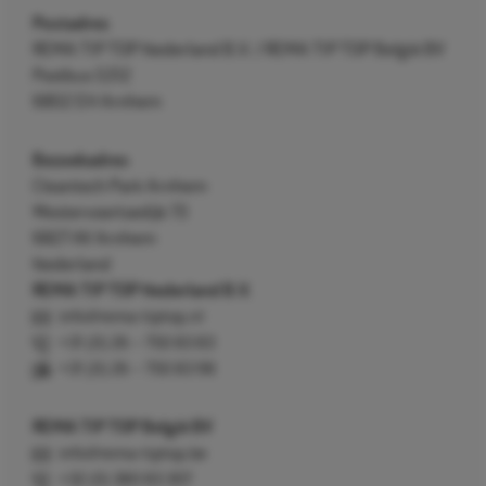
Postadres
REMA TIP TOP Nederland B.V. / REMA TIP TOP België BV
Postbus 5312
6802 EH Arnhem
Bezoekadres
Cleantech Park Arnhem
Westervoortsedijk 73
6827 AV Arnhem
Nederland
REMA TIP TOP Nederland B.V.
info@rema-tiptop.nl
+31 (0) 26 – 750 83 83
+31 (0) 26 – 750 83 98
REMA TIP TOP België BV
info@rema-tiptop.be
+32 (0) 380 83 307