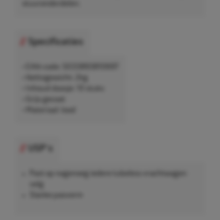
stuuronderdelen.
Specificaties
• EAN-code: 5033893810697
• Nettogewicht: 2kg
• Inhoud doosje: 10 stuks
• Grijs gecoat
• Materiaal: lood
USP's
Past op nagenoeg iedere tubeless vrachtwagen
velg
Slanke pasvorm