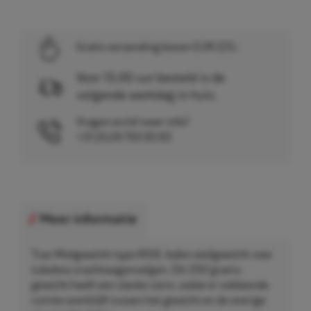
Gratis verzending boven EUR 225,-
Voor 15.00 uur besteld is de
volgende werkdag in huis.
Vragen en/of meer info?
+31 (0)26 750 83 83
Meer informatie
Trax Wielgewicht type 810X, loden wielgewicht voor
tubeless vrachtwagenvelgen. Dit 200 grams
gewicht heeft een slanke vorm, zodat er voldoende
ruimte overblijft tussen het gewicht en de overige