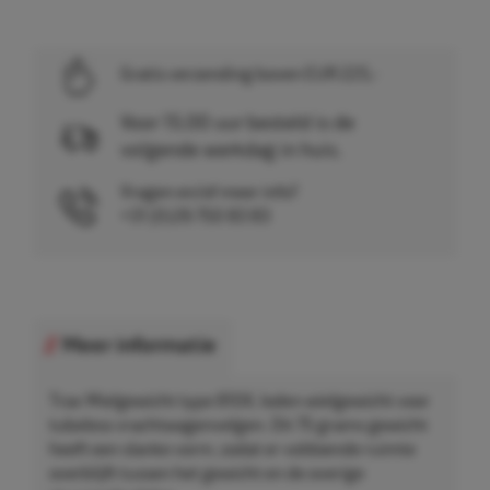
Gratis verzending boven EUR 225,-
Voor 15.00 uur besteld is de
volgende werkdag in huis.
Vragen en/of meer info?
+31 (0)26 750 83 83
Meer informatie
Trax Wielgewicht type 810X, loden wielgewicht voor
tubeless vrachtwagenvelgen. Dit 75 grams gewicht
heeft een slanke vorm, zodat er voldoende ruimte
overblijft tussen het gewicht en de overige