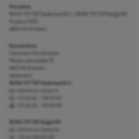
Postadres
REMA TIP TOP Nederland B.V. / REMA TIP TOP België BV
Postbus 5312
6802 EH Arnhem
Bezoekadres
Cleantech Park Arnhem
Westervoortsedijk 73
6827 AV Arnhem
Nederland
REMA TIP TOP Nederland B.V.
info@rema-tiptop.nl
+31 (0) 26 – 750 83 83
+31 (0) 26 – 750 83 98
REMA TIP TOP België BV
info@rema-tiptop.be
+32 (0) 380 83 307