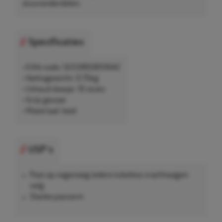
stuuronderdelen.
Specificaties
• EAN-code: 5033893810642
• Nettogewicht: 0,75kg
• Inhoud doosje: 10 stuks
• Grijs gecoat
• Materiaal: lood
USP's
Past op nagenoeg iedere tubeless vrachtwagen
velg
Slanke pasvorm