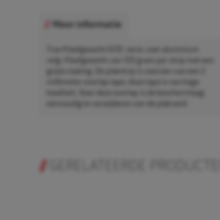
Meer informatie
Trax Kleefgewicht 613C-serie, voor aluminium
velg. Kleefgewicht van 120 gram per strip met een
grijze coating. De plakstrip is voorzien van een 2
millimeter overlap tape, deze tape is van hoge
kwaliteit. Door deze overlap is de beschermlaag
eenvoudig te verwijderen van de plakrand.
GERELATEERDE PRODUCT