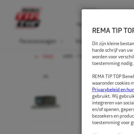
Home
Over ons
D
REMA TIP TOP
Personenwagen
Vrachtwagen
La
Dit zijn kleine bes
harde schrijf van uw
HOME
PERSONENWAGEN
worden voor verschil
WIELGEW
TERUG
toestemming nodig.
Prev
REMA TIP TOP Benelu
waaronder cookies me
Privacybeleid en hu
gebruikt. Wij gebrui
integreren van socia
en/of openen, gepers
bezoekers en produc
toestemming voor ge