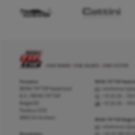
Postadres
REMA TIP TOP Nederla
REMA TIP TOP Nederland
info@rema-tipto
B.V. / REMA TIP TOP
+31 (0) 26 – 750
België BV
+31 (0) 26 – 750
Postbus 5312
6802 EH Arnhem
REMA TIP TOP België
info@rema-tipto
Bezoekadres
+32 (0) 380 83 