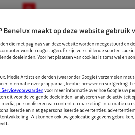
ownloads
Nieuws
Merken
Contact
 Benelux maakt op deze website gebruik v
ndbouw-OTR-EM
Motorfiets
E-Bike
tanden die met pagina’s van deze website worden meegestuurd en d
 computer worden opgeslagen. Er zijn verschillende soorten cookie
lende doeleinden. Voor het plaatsen van cookies is soms wel en s
ICHTEN
TRAX KLEEFGEWICHT ALU VELG 19X11X6MM GRIJS 12X10GR 50ST
PR2612649
x, Media Artists en derden (waaronder Google) verzamelen met 
Trax Kleefgewicht 
er informatie over je apparaat, locatie, browser en surfgedrag. L
50st
n Servicevoorwaarden
voor meer informatie over hoe Google uw p
ken dit voor de volgende doeleinden: analyseren van de activiteit o
l media, personaliseren van content en marketing, informatie op 
Trax Kleefgewicht 613C
onaliseerde en niet gepersonaliseerde advertenties, advertentieme
van 120 gram per strip 
tontwikkeling. Wij kunnen ook uw geolocatie gegevens gebruiken, 
voorzien van een 2 mil
eft.
kwaliteit. Door deze o