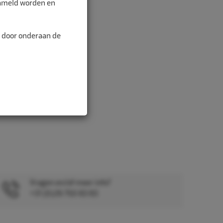
zameld worden en
n door onderaan de
Vragen en/of meer info?
+31 (0)26 750 83 83