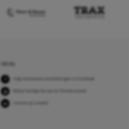
SOCIAL
Volg interessante ontwikkelingen via Facebook
Bekijk handige tips op ons Youtube kanaal
Connect op LinkedIn