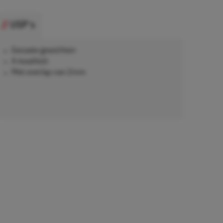
USP's
Gecoate gewichten
A-kwaliteit
Met overlap van 2mm