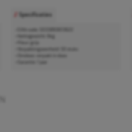
Specificaties
• EAN-code: 5033893613622
• Nettogewicht: 6kg
• Kleur: grijs
• Verpakkingseenheid: 50 stuks
• Omdoos: verpakt in doos
• Garantie: 1 jaar
EN