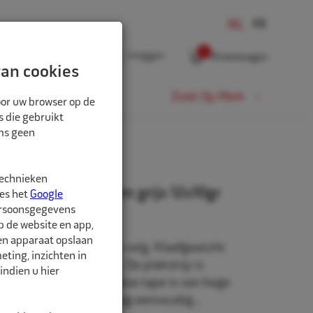
0
Inloggen
Winkelwagen
an cookies
Fiets
Zoek Op Merk
oor uw browser op de
s die gebruikt
oms geen
technieken
alu velg 19x11x6mm grijs 12x10gr
ees het
Google
ersoonsgegevens
p de website en app,
een apparaat opslaan
-serie, voor aluminium velg. Kleefgewicht
ting, inzichten in
met een grijze coating. De plakstrip is
indien u hier
limeter overlap tape, deze tape is van hoge
verlap is de beschermlaag eenvoudig...