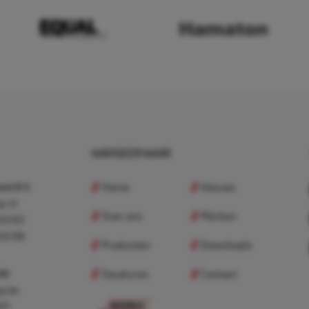
NAVIGEER NAAR
Home
Nieuws
nd B.V.
p.nl
Over ons
Merken
 83 83
 83 98
Producten
Downloads
Vacatures
Contact
 BV
p.be
307