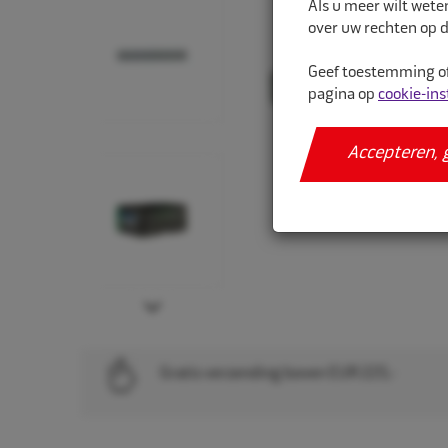
Als u meer wilt wete
over uw rechten op d
Geef toestemming of
pagina op
cookie-ins
Accepteren, 
Next
Gratis verzending boven EUR 225,-