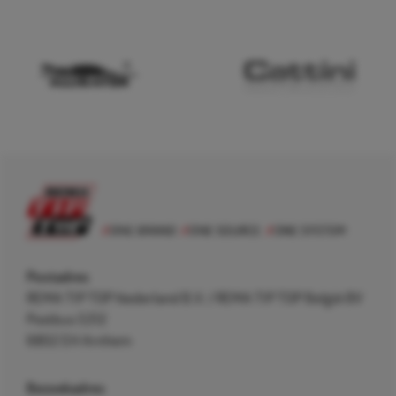
Postadres
REMA TIP TOP Nederland B.V. / REMA TIP TOP België BV
Postbus 5312
6802 EH Arnhem
Bezoekadres