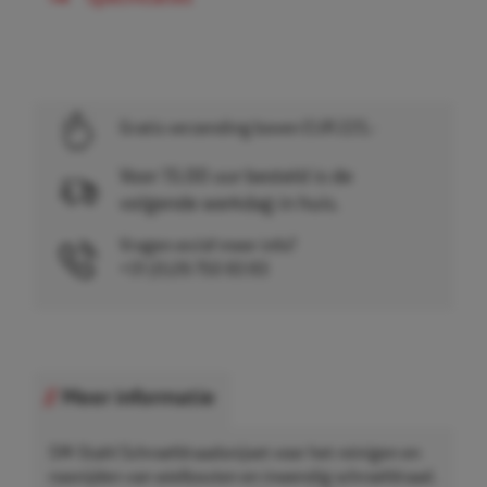
Gratis verzending boven EUR 225,-
Voor 15.00 uur besteld is de
volgende werkdag in huis.
Vragen en/of meer info?
+31 (0)26 750 83 83
Meer informatie
SW-Stahl Schroefdraadsnijset voor het reinigen en
nasnijden van wielbouten en inwendig schroefdraad.