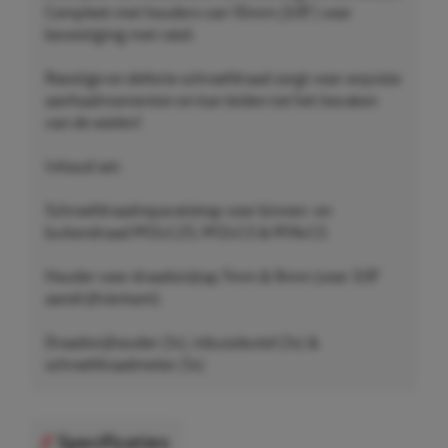
Compleet met houders van 10mm (3/8") voor
bevestiging met ratel.
Roestige en defecte schroefdraad zorgt voor onjuiste
aanhaalmomenten en kan leiden tot het losraken
van de wielen!
Inhoud set:
Schroefdraadreparatietap voor binnen- en
buitendraad M12x1,25, M12x1,5 & M14x1,5
Houder voor draadsnijtap 7mm & 9mm (voor 3/8"
aandrijfvierkant)
Draadsnijhouder (1x), inbussleutel (1x) &
schroefdraadmeter (1x)
Specificaties