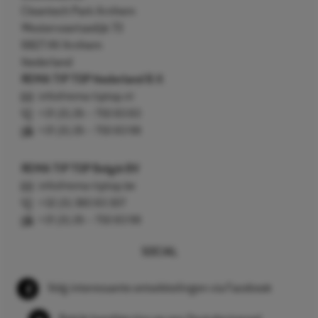
Cleantech Park Arnhem
Westervoortsedijk 73
6827 AV Arnhem
Nederland
REMA TIP TOP Nederland B.V.
info@rema-tiptop.nl
+31 (0) 26 – 750 83 83
+31 (0) 26 – 750 83 98
REMA TIP TOP België BV
info@rema-tiptop.be
+32 (0) 380 83 307
+31 (0) 26 – 750 83 98
SOCIAL
Volg interessante ontwikkelingen via Facebook