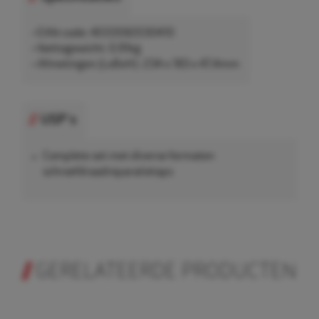
• EAN-code: 4033592030410
• Nettogewicht: 0,91kg
• Afmetingen (LxBxH): 234 x 183 x 47,4mm
USP's
Complete set met diverse formaten
schroefdraadreparatietaps
GERELATEERDE PRODUCTEN