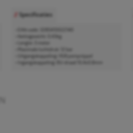
Specificaties
• EAN-code: 3285410022140
• Nettogewicht: 0,43kg
• Lengte: 3 meter
• Maximale luchtdruk: 12 bar
• Uitgangskoppeling: VG8 pompnippel
• Ingangskoppeling: BU-draad 10,4x0,8mm
EN