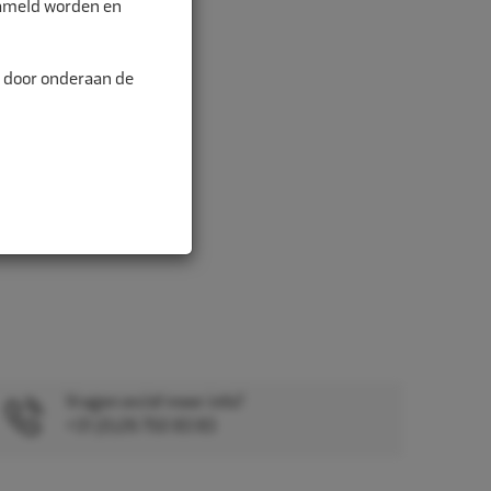
zameld worden en
n door onderaan de
Vragen en/of meer info?
+31 (0)26 750 83 83