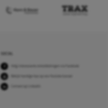
SOCIAL
Volg interessante ontwikkelingen via Facebook
Bekijk handige tips op ons Youtube kanaal
Connect op LinkedIn