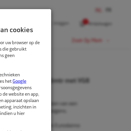
0
Inloggen
Winkelwagen
an cookies
Fiets
Zoek Op Merk
oor uw browser op de
s die gebruikt
oms geen
 VG8 POMPNIPPEL
technieken
ainumeter indraai 3mtr met VG8
ees het
Google
ersoonsgegevens
p de website en app,
een apparaat opslaan
ang van 3 meter, voorzien van een
ting, inzichten in
onenwagens en vrachtwagens.
indien u hier
nu, Superdainu, Dainu en Eurodaimo