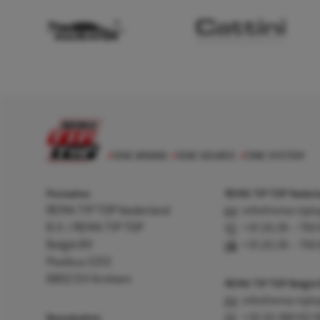
Postadres
REMA TIP TOP Nederla
REMA TIP TOP Nederland
info@rema-tipto
B.V. / REMA TIP TOP
+31 (0) 26 – 750
België BV
+31 (0) 26 – 750
Postbus 5312
6802 EH Arnhem
REMA TIP TOP België
info@rema-tipto
Bezoekadres
+32 (0) 380 83 