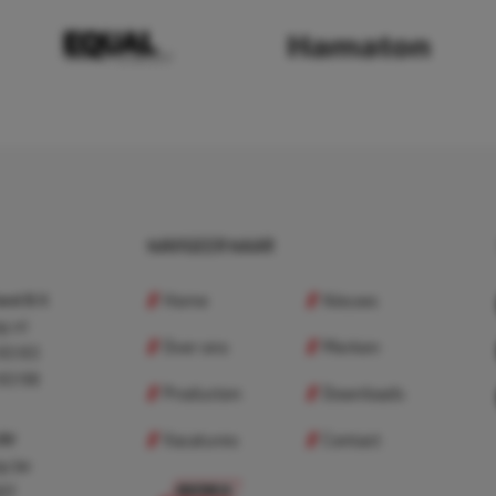
NAVIGEER NAAR
Home
Nieuws
nd B.V.
p.nl
Over ons
Merken
 83 83
 83 98
Producten
Downloads
Vacatures
Contact
 BV
p.be
307