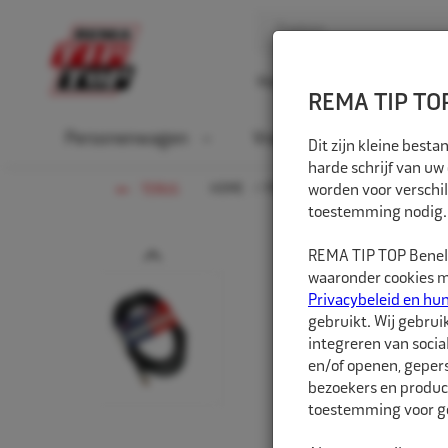
Home
Over ons
D
REMA TIP TOP
Personenwagen
Vrachtwagen
La
Dit zijn kleine bes
harde schrijf van uw
HOME
PERSONENWAGEN
worden voor verschil
WERKPLA
TERUG
toestemming nodig.
Prev
REMA TIP TOP Benelu
waaronder cookies me
Privacybeleid en hu
gebruikt. Wij gebrui
integreren van socia
en/of openen, gepers
bezoekers en produc
toestemming voor ge