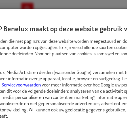
ownloads
Nieuws
Merken
Contact
 Benelux maakt op deze website gebruik v
ndbouw-OTR-EM
Motorfiets
E-Bike
tanden die met pagina’s van deze website worden meegestuurd en d
 computer worden opgeslagen. Er zijn verschillende soorten cookie
lende doeleinden. Voor het plaatsen van cookies is soms wel en s
ATSGEREEDSCHAPPEN
SCHRADER SLANG DAINUMETER INDRAAI 3MTR MET
SC42042
x, Media Artists en derden (waaronder Google) verzamelen met 
Schrader Slang D
er informatie over je apparaat, locatie, browser en surfgedrag. L
pompnippel
n Servicevoorwaarden
voor meer informatie over hoe Google uw p
ken dit voor de volgende doeleinden: analyseren van de activiteit o
l media, personaliseren van content en marketing, informatie op 
Schrader Losse pompsl
onaliseerde en niet gepersonaliseerde advertenties, advertentieme
pompnippel voor pers
tontwikkeling. Wij kunnen ook uw geolocatie gegevens gebruiken, 
eft.
Geschikt voor Eurodai