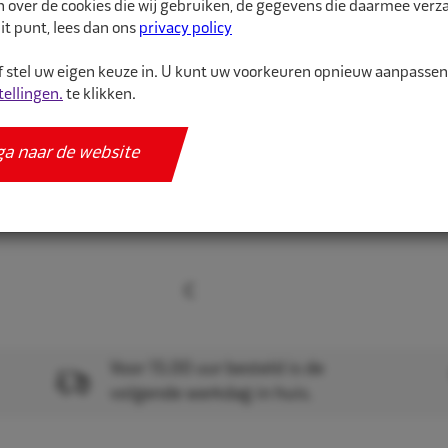
n over de cookies die wij gebruiken, de gegevens die daarmee ver
bandenvulmeters.
it punt, lees dan ons
privacy policy
 stel uw eigen keuze in. U kunt uw voorkeuren opnieuw aanpasse
Meer informatie
tellingen.
te klikken.
Specificaties
ga naar de website
Voor 15.00 uur besteld is de
volgende werkdag in huis.