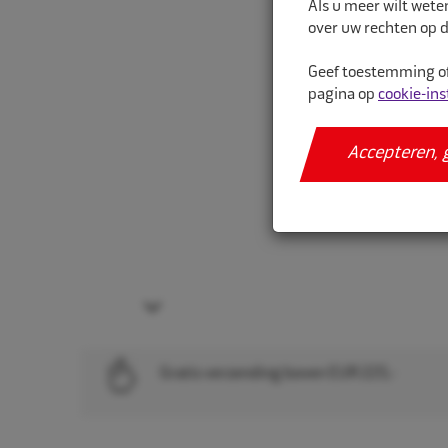
Als u meer wilt wete
over uw rechten op d
Geef toestemming of
pagina op
cookie-ins
Accepteren, 
Next
Gratis verzending boven EUR 225,-