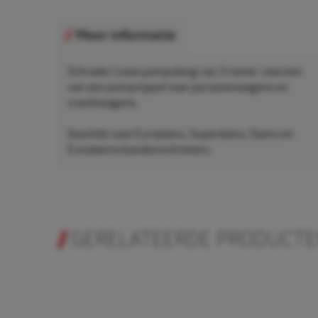
Meer informatie
Schrader Losse pompslang van 3 meter, voorzien
van een pompnippel voor personenwagens en
vrachtwagens.
Geschikt voor Eurodainu, Superdainu, Dainu en
Eurodaimo bandenvulmeters.
GERELATEERDE PRODUCT