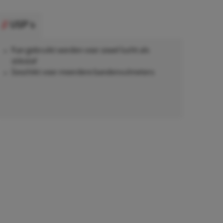
USP's
Kan gebruikt worden voor zowel lucht als
stikstof
Geschikt voor meerdere bandenvulmeters