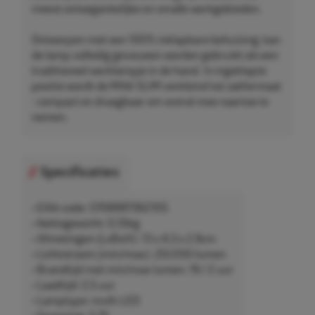
meest ontoegankelijke en smalle werkgebieden.
Ontworpen met een 100% inklapbare behuizing, kan
de lamp volledig gevouwen worden gebruikt als een
traditioneel werklampje in de hand. In ingeklapte
positie wordt de MINI SLIM verkleind tot zakformaat
- compact en draagbaar om overal mee naartoe te
nemen.
Specificaties
• EAN-code: 5708997362105
• Nettogewicht: 0,10kg
• Afmetingen (LxBxH): 13 x 4,3 x 2,9cm
• Lichtstroom (min/max): 20/200 lumen
• Brandtijd met min/max lumen: 19 / 2 uur
• Laadtijd: 2,5 uur
• Lamptype: multi-LED