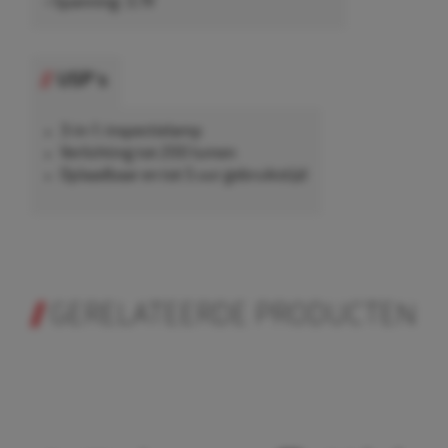
• Spanning: 3.7V
USP's
3-in-1: inspectielamp
Verlichting tot 200 lumen
Oplaadbaar en tot 5 uur gebruikstijd
GERELATEERDE PRODUCTEN