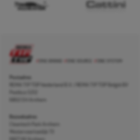
Postadres
REMA TIP TOP Nederland B.V. / REMA TIP TOP België BV
Postbus 5312
6802 EH Arnhem
Bezoekadres
Cleantech Park Arnhem
Westervoortsedijk 73
6827 AV Arnhem