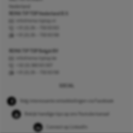
Nederland
REMA TIP TOP Nederland B.V.
info@rema-tiptop.nl
+31 (0) 26 – 750 83 83
+31 (0) 26 – 750 83 98
REMA TIP TOP België BV
info@rema-tiptop.be
+32 (0) 380 83 307
+31 (0) 26 – 750 83 98
SOCIAL
Volg interessante ontwikkelingen via Facebook
Bekijk handige tips op ons Youtube kanaal
Connect op LinkedIn