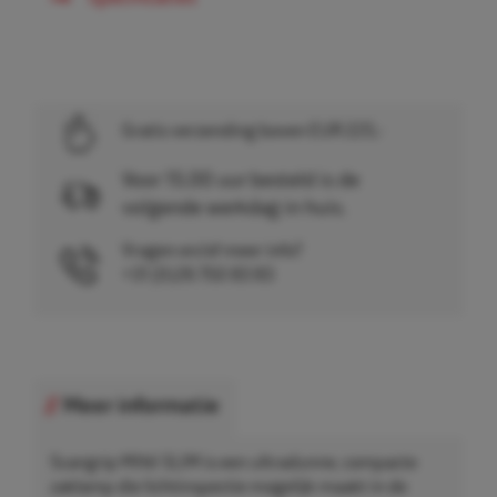
Gratis verzending boven EUR 225,-
Voor 15.00 uur besteld is de
volgende werkdag in huis.
Vragen en/of meer info?
+31 (0)26 750 83 83
Meer informatie
Scangrip MINI SLIM is een ultradunne, compacte
zaklamp die lichtinspectie mogelijk maakt in de