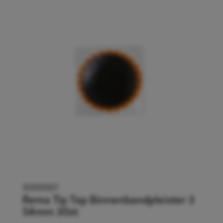
5000067
Rema Tip Top Binnenbandpleister 3
54mm 30st