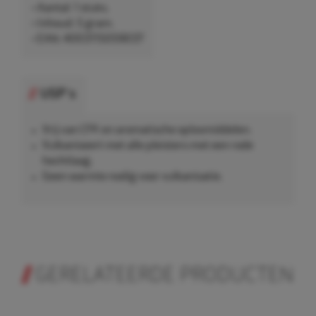
• Aantal: 1 stuks.
• Inhoud: 5 gram.
• EAN: 4003115059037
USP's
Vrij van CFK en aromatische oplosmiddelen.
Vulkaniseert met alle pleisters met een rode
hechtlaag.
Geen warmte nodig voor vulkanisatie.
GERELATEERDE PRODUCTEN