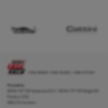
Postadres
REMA TIP TOP Nederland B.V. / REMA TIP TOP België BV
Postbus 5312
6802 EH Arnhem