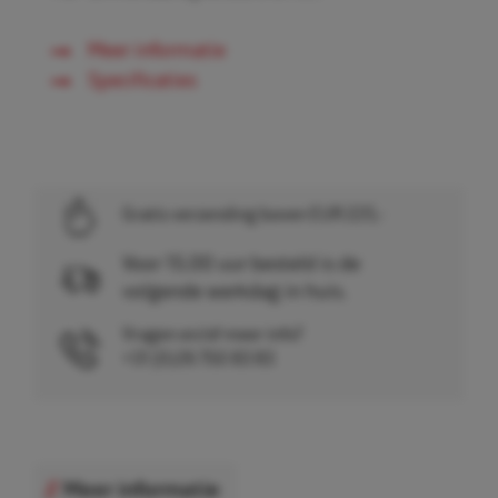
Meer informatie
Specificaties
Gratis verzending boven EUR 225,-
Voor 15.00 uur besteld is de
volgende werkdag in huis.
Vragen en/of meer info?
+31 (0)26 750 83 83
Meer informatie