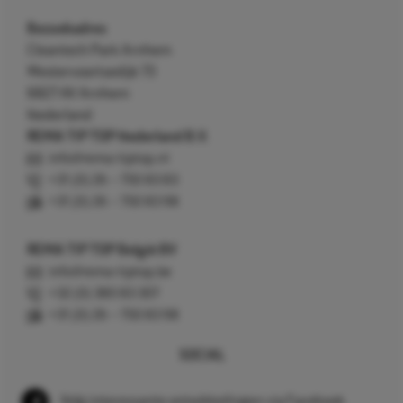
Bezoekadres
Cleantech Park Arnhem
Westervoortsedijk 73
6827 AV Arnhem
Nederland
REMA TIP TOP Nederland B.V.
info@rema-tiptop.nl
+31 (0) 26 – 750 83 83
+31 (0) 26 – 750 83 98
REMA TIP TOP België BV
info@rema-tiptop.be
+32 (0) 380 83 307
+31 (0) 26 – 750 83 98
SOCIAL
Volg interessante ontwikkelingen via Facebook