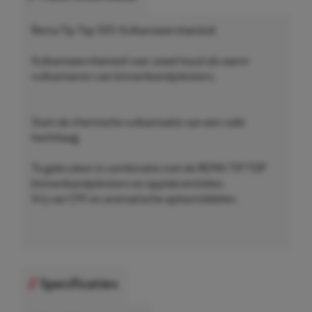
Rema Tip Top SVS-Vulkaniseervloeistof.
Vulkaniseervloeistof voor zowel koud als warm
vulkaniseren van binnenbandpleisters.
Start de chemische vulkanisatie van een rode
hechtlaag.
Te gebruiken in combinatie met de REMA TIP TOP
binnenbandpleisters en opplakventielen.
Vrij van CFK en aromatische oplosmiddelen.
Specificaties