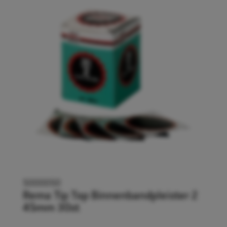
5000050
Rema Tip Top Binnenbandpleister 2
45mm 30st