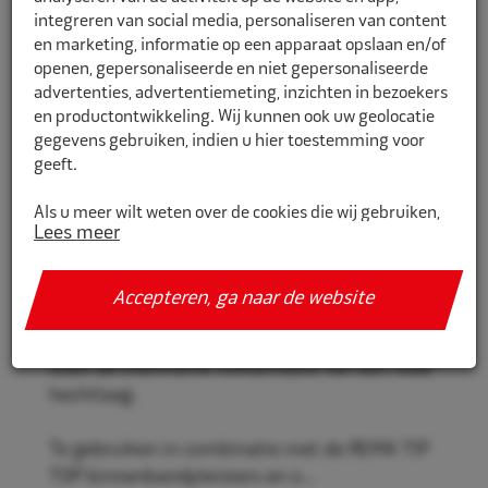
integreren van social media, personaliseren van content
en marketing, informatie op een apparaat opslaan en/of
openen, gepersonaliseerde en niet gepersonaliseerde
5059032
advertenties, advertentiemeting, inzichten in bezoekers
en productontwikkeling. Wij kunnen ook uw geolocatie
Rema Tip Top Vulkaniseervloeistof
gegevens gebruiken, indien u hier toestemming voor
tube groen cfk-vrij 5gr
geeft.
Rema Tip Top SVS-Vulkaniseervloeistof.
Als u meer wilt weten over de cookies die wij gebruiken,
Lees meer
de gegevens die daarmee verzameld worden en over uw
Vulkaniseervloeistof voor zowel koud als
rechten op dit punt, lees dan ons
privacy policy
warm vulkaniseren van binnenbandpleisters.
Accepteren, ga naar de website
Geef toestemming of stel uw eigen keuze in. U kunt uw
voorkeuren opnieuw aanpassen door onderaan de
pagina op
cookie-instellingen.
te klikken.
Start de chemische vulkanisatie van een rode
hechtlaag.
Te gebruiken in combinatie met de REMA TIP
TOP binnenbandpleisters en o...