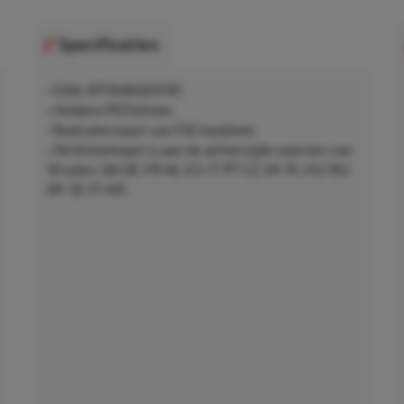
Specificaties
• EAN: 8711646420191.
• Heldere PED blister.
• Bedrukte kaart van FSE kwaliteit.
• De blisterkaart is aan de achterzijde voorzien van
16 talen: GB-DE-FR-NL-ES-IT-PT-CZ-SK-PL-HU-RU-
DK-SE-FI-NO.