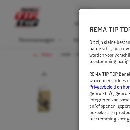
Home
Over ons
D
REMA TIP TOP
Personenwagen
Vrachtwagen
La
Dit zijn kleine bes
harde schrijf van uw
HOME
PERSONENWAGEN
worden voor verschil
BLISTER
TERUG
toestemming nodig.
Prev
REMA TIP TOP Benelu
waaronder cookies me
Privacybeleid en hu
gebruikt. Wij gebrui
integreren van socia
en/of openen, gepers
bezoekers en produc
toestemming voor ge