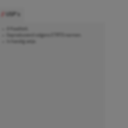
USP's
A Kwaliteit.
Geproduceerd volgens ETRTO normen.
In handig setje.