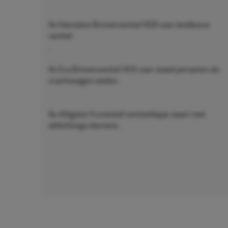
4x Hamaton Binnenventiel VG8 voor landbouw
ventiel
.
4x Eco Binnenventiel VG5 voor zowel personen als
vrachtwagen wielen.
4x Alligator Kunststof ventieldopje zwart met
afdichtings element.