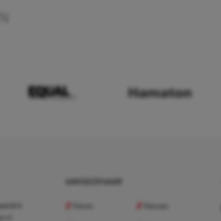
EN
NAVIGEER NAAR
Home
Nieuws
nd B.V.
p.nl