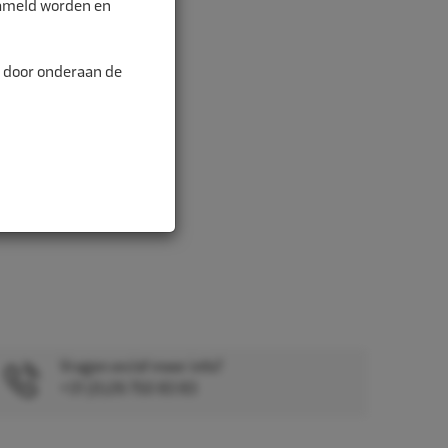
zameld worden en
n door onderaan de
Vragen en/of meer info?
+31 (0)26 750 83 83