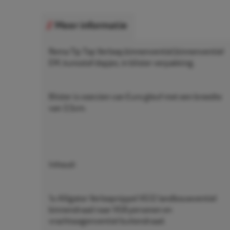
Meer informatie
Rema Tip Top Verloop,binnenventiel,binnenventiel
EM, kunsstof dopjes, in blister verpakking.
Blister is voorzien van Euro gleuf met een breedte
van 3,5cm.
Inhoud:
1x Alligator Verloopnippel VG12 landbouwventiel
binnendraad naar VG8 personen en
vrachtwagenventiel buitendraad.