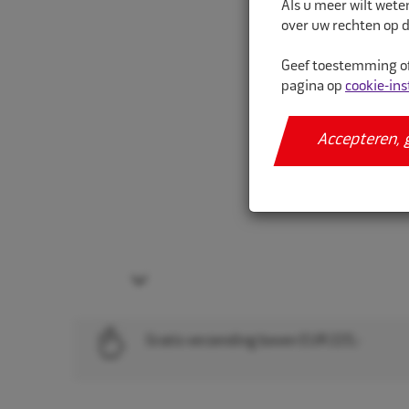
Als u meer wilt wete
over uw rechten op d
Geef toestemming of
pagina op
cookie-ins
Accepteren, 
Next
Gratis verzending boven EUR 225,-