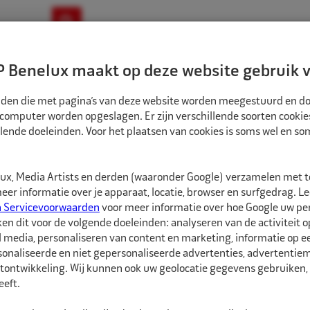
ownloads
Nieuws
Merken
Contact
 Benelux maakt op deze website gebruik v
ndbouw-OTR-EM
Motorfiets
E-Bike
tanden die met pagina’s van deze website worden meegestuurd en d
 computer worden opgeslagen. Er zijn verschillende soorten cookie
lende doeleinden. Voor het plaatsen van cookies is soms wel en s
 VERPAKKINGEN
REMA TIP TOP VENTIELEN SETJE BLISTER
4002019
x, Media Artists en derden (waaronder Google) verzamelen met 
Rema Tip Top Venti
er informatie over je apparaat, locatie, browser en surfgedrag. L
n Servicevoorwaarden
voor meer informatie over hoe Google uw p
ken dit voor de volgende doeleinden: analyseren van de activiteit o
Rema Tip Top Verloop,b
l media, personaliseren van content en marketing, informatie op 
dopjes, in blister verpa
onaliseerde en niet gepersonaliseerde advertenties, advertentieme
tontwikkeling. Wij kunnen ook uw geolocatie gegevens gebruiken, 
eft.
Blister is voor...