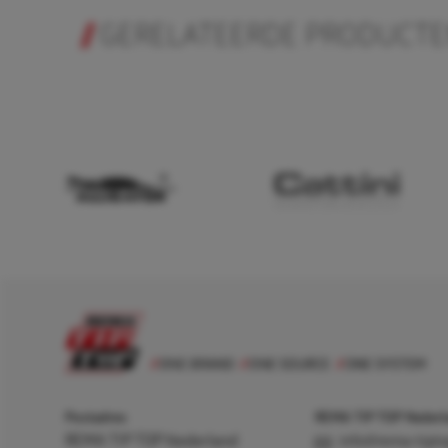
GERELATEERDE PRODUCT
Postadres
REMA TIP TOP Nederla
REMA TIP TOP Nederland
info@rema-tipto