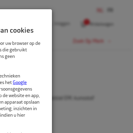
0
Inloggen
Winkelwagen
an cookies
Fiets
Zoek Op Merk
oor uw browser op de
s die gebruikt
oms geen
technieken
elen setje blister
ees het
Google
ersoonsgegevens
p de website en app,
innenventiel,binnenventiel EM, kunsstof
een apparaat opslaan
kking.
ting, inzichten in
indien u hier