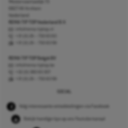
Westervoortsedijk 73
6827 AV Arnhem
Nederland
REMA TIP TOP Nederland B.V.
info@rema-tiptop.nl
+31 (0) 26 – 750 83 83
+31 (0) 26 – 750 83 98
REMA TIP TOP België BV
info@rema-tiptop.be
+32 (0) 380 83 307
+31 (0) 26 – 750 83 98
SOCIAL
Volg interessante ontwikkelingen via Facebook
Bekijk handige tips op ons Youtube kanaal