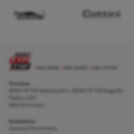
Postadres
REMA TIP TOP Nederland B.V. / REMA TIP TOP België BV
Postbus 5312
6802 EH Arnhem
Bezoekadres
Cleantech Park Arnhem