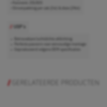
• Kenmerk: 20LR20
• Omverpakking per zak (2st) & doos (24st)
USP's
Betrouwbare luchtdichte afdichting
Perfecte pasvorm voor eenvoudige montage
Geproduceerd volgens OEM-specificaties
GERELATEERDE PRODUCTEN