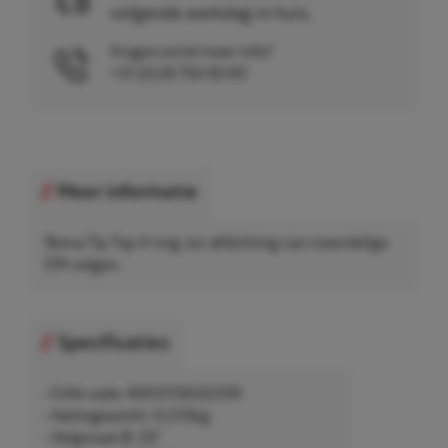
volgende werkdag in huis.
Vragen en/of meer info?
+31 (0)26 750 83 83
Meer informatie
Rema Tip Top V-ring, ter afdichting van meerdelige
EM-velgen.
Specificaties
• EAN-code: 4003115632209
• Nettogewicht: 0,233kg
• Velgmaat Ø: 20"