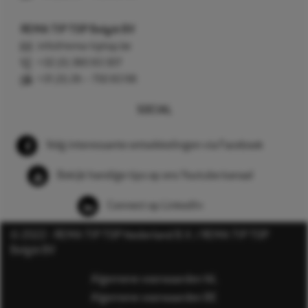
REMA TIP TOP België BV
info@rema-tiptop.be
+32 (0) 380 83 307
+31 (0) 26 – 750 83 98
SOCIAL
Volg interessante ontwikkelingen via Facebook
Bekijk handige tips op ons Youtube kanaal
Connect op LinkedIn
© 2022 - REMA TIP TOP Nederland B.V. / REMA TIP TOP
België BV
Algemene voorwaarden NL
Algemene voorwaarden BE