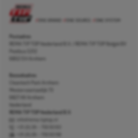
Postadres
REMA TIP TOP Nederland B.V. / REMA TIP TOP België BV
Postbus 5312
6802 EH Arnhem
Bezoekadres
Cleantech Park Arnhem
Westervoortsedijk 73
6827 AV Arnhem
Nederland
REMA TIP TOP Nederland B.V.
info@rema-tiptop.nl
+31 (0) 26 – 750 83 83
+31 (0) 26 – 750 83 98