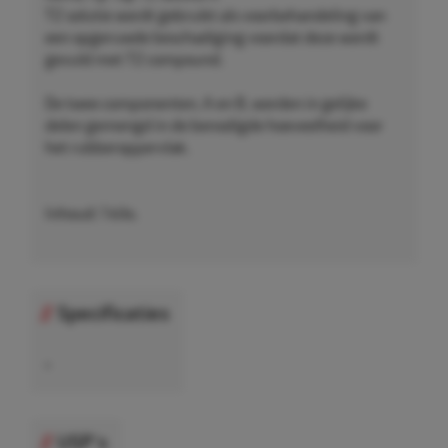
T2 solutie wordt gebruikt als voorbehandeling van
een opgeruwde beschadiging voordat deze wordt
gevuld met T2 compound.
De twee componenten, A en B, worden in gelijke
delen gemengd in de benodigde hoeveelheid voor
het rubberoppervlak.
Inhoud: 1 kilo.
Specificaties
•
USP's