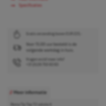
Specificaties
Gratis verzending boven EUR 225,-
Voor 15.00 uur besteld is de
volgende werkdag in huis.
Vragen en/of meer info?
+31 (0)26 750 83 83
Meer informatie
Rema Tip Top T2 solutie A