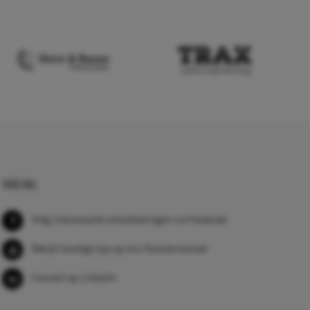
SOCIAL
Volg interessante ontwikkelingen via Facebook
Bekijk handige tips op ons Youtube kanaal
Connect op LinkedIn