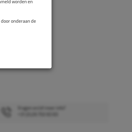
zameld worden en
e...
n door onderaan de
Vragen en/of meer info?
+31 (0)26 750 83 83