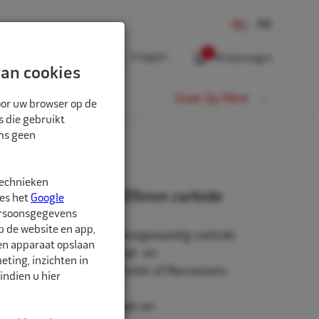
0
Inloggen
Winkelwagen
an cookies
Fiets
Zoek Op Merk
oor uw browser op de
s die gebruikt
oms geen
BIDE
technieken
lgordelfrees Ø 8x105mm carbide
ees het
Google
ersoonsgegevens
p de website en app,
delfrees gemaakt van hoogwaardig carbide,
een apparaat opslaan
beschadigingen in radiaal- en
ting, inzichten in
 het gebruik van Minicombi of Remastem.
indien u hier
igheidsbril, handschoenen en