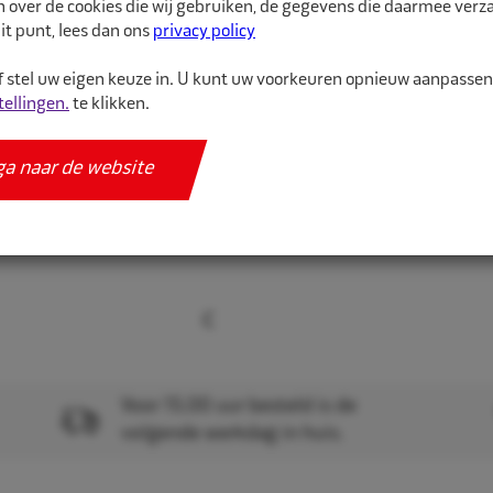
n over de cookies die wij gebruiken, de gegevens die daarmee ver
gehoorbescherming. All
it punt, lees dan ons
privacy policy
 stel uw eigen keuze in. U kunt uw voorkeuren opnieuw aanpasse
Meer informatie
tellingen.
te klikken.
Specificaties
ga naar de website
Voor 15.00 uur besteld is de
volgende werkdag in huis.