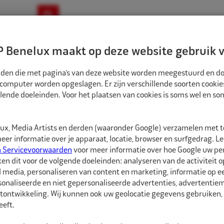
ownloads
Nieuws
Merken
Contact
 Benelux maakt op deze website gebruik v
ndbouw-OTR-EM
Motorfiets
E-Bike
tanden die met pagina’s van deze website worden meegestuurd en d
 computer worden opgeslagen. Er zijn verschillende soorten cookie
lende doeleinden. Voor het plaatsen van cookies is soms wel en s
ATSGEREEDSCHAPPEN
REMA TIP TOP STAALGORDELFREES Ø 8X105MM CAR
5111380
x, Media Artists en derden (waaronder Google) verzamelen met 
Rema Tip Top Staa
er informatie over je apparaat, locatie, browser en surfgedrag. L
n Servicevoorwaarden
voor meer informatie over hoe Google uw p
ken dit voor de volgende doeleinden: analyseren van de activiteit o
Rema Tip Top Staalgor
l media, personaliseren van content en marketing, informatie op 
ter voorbereiding van 
onaliseerde en niet gepersonaliseerde advertenties, advertentieme
diagonaalbanden, vóór
tontwikkeling. Wij kunnen ook uw geolocatie gegevens gebruiken, 
eft.
Gebruik altijd een veil