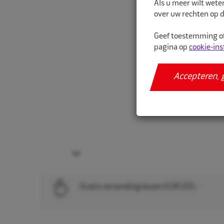
Als u meer wilt wete
over uw rechten op d
Geef toestemming of
pagina op
cookie-ins
Accepteren, 
Next
Gratis verzending boven EUR 225,-