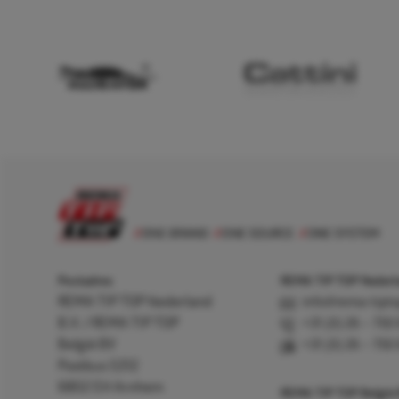
Postadres
REMA TIP TOP Nederla
REMA TIP TOP Nederland
info@rema-tipto
B.V. / REMA TIP TOP
+31 (0) 26 – 750
België BV
+31 (0) 26 – 750
Postbus 5312
6802 EH Arnhem
REMA TIP TOP België