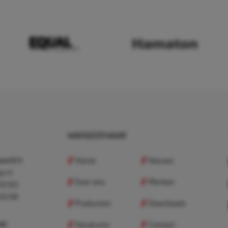
NAVIGEER NAAR
Home
Nieuws
nd B.V.
p.nl
Over ons
Merken
 83 83
 83 98
Producten
Downloads
Vacatures
Contact
 BV