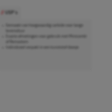
USP's
Gemaakt van hoogwaardig carbide voor lange
levensduur
Exacte afmetingen voor gebruik met Minicombi
of Remastem
Individueel verpakt in een kunststof doosje