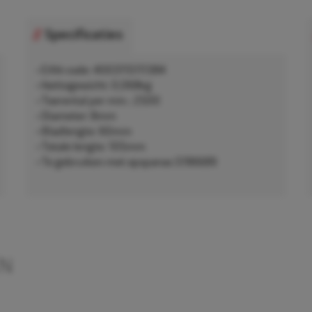
Specificaties
• EAN-code: 4003115111384
• Nettogewicht: 0,068kg
• Toerental per min.: 2500
• Diameter: 8mm
• Bladlengte: 60mm
• Totale lengte: 105mm
• Te gebruiken met opspanas 5196689
EN