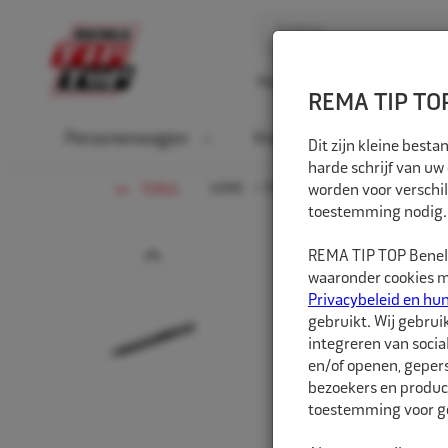
Home
Over ons
D
REMA TIP TOP
Personenwagen
Vrachtwagen
La
Dit zijn kleine bes
harde schrijf van uw
HOME
PERSONENWAGEN
worden voor verschil
WERKPLA
TERUG
toestemming nodig.
Prev
REMA TIP TOP Benelu
waaronder cookies me
Privacybeleid en hu
gebruikt. Wij gebrui
integreren van socia
en/of openen, gepers
bezoekers en produc
toestemming voor ge