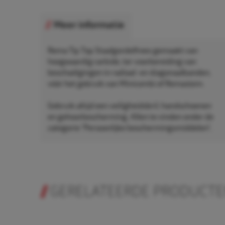
Meer informatie
Rema Tip Top Staalgordelfrees gemaakt van
hoogwaardig carbide, ter voorbereiding van
beschadigingen in radiaal- en diagonaalbanden,
vóór het gebruik van Minicombi of Remastem.
Gebruik altijd een veiligheidsbril, handschoenen
en gehoorbescherming. Allen te vinden onder de
categorie "Persoonlijke beschermingsmiddelen".
GERELATEERDE PRODUCT