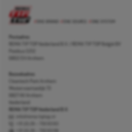
Postadres
REMA TIP TOP Nederland B.V. / REMA TIP TOP België BV
Postbus 5312
6802 EH Arnhem
Bezoekadres
Cleantech Park Arnhem
Westervoortsedijk 73
6827 AV Arnhem
Nederland
REMA TIP TOP Nederland B.V.
info@rema-tiptop.nl
+31 (0) 26 – 750 83 83
+31 (0) 26 – 750 83 98