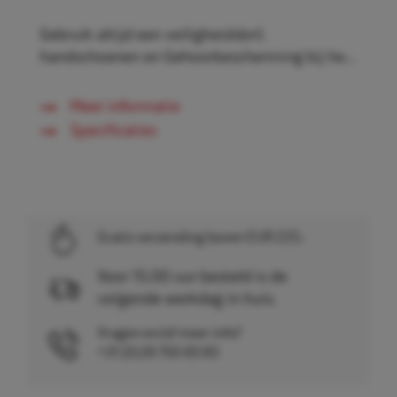
Gebruik altijd een veiligheidsbril,
handschoenen en Gehoorbescherming bij he...
Meer informatie
Specificaties
Gratis verzending boven EUR 225,-
Voor 15.00 uur besteld is de
volgende werkdag in huis.
Vragen en/of meer info?
+31 (0)26 750 83 83