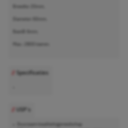
Breedte: 20mm,
Diameter: 60mm,
BoorØ: 6mm,
Max.: 2800 toeren.
Specificaties
•
USP's
Duurzaam kwaliteitsgereedschap