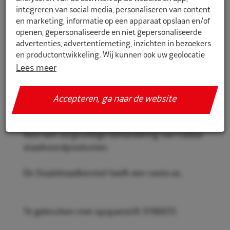
integreren van social media, personaliseren van content
en marketing, informatie op een apparaat opslaan en/of
openen, gepersonaliseerde en niet gepersonaliseerde
5950076
advertenties, advertentiemeting, inzichten in bezoekers
en productontwikkeling. Wij kunnen ook uw geolocatie
Rema Tip Top Staaldraadborstel
gegevens gebruiken, indien u hier toestemming voor
60x20x6mm
Lees meer
geeft.
Rema Tip Top Staaldraadborstel.
Accepteren, ga naar de website
Als u meer wilt weten over de cookies die wij gebruiken,
de gegevens die daarmee verzameld worden en over uw
rechten op dit punt, lees dan ons
privacy policy
Voor een zorgvuldige behandeling van rubber
Geef toestemming of stel uw eigen keuze in. U kunt uw
staalkoordproducten.
voorkeuren opnieuw aanpassen door onderaan de
pagina op
cookie-instellingen.
te klikken.
De Staaldraadborstel heeft een vaste as.
Te gebruiken met opspanstift 5196672.