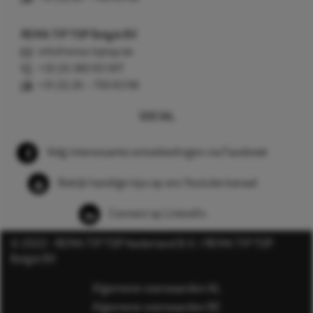
REMA TIP TOP België BV
info@rema-tiptop.be
+32 (0) 380 83 307
+31 (0) 26 – 750 83 98
SOCIAL
Volg interessante ontwikkelingen via Facebook
Bekijk handige tips op ons Youtube kanaal
Connect op LinkedIn
© 2022 - REMA TIP TOP Nederland B.V. / REMA TIP TOP
België BV
Algemene voorwaarden NL
Algemene voorwaarden BE