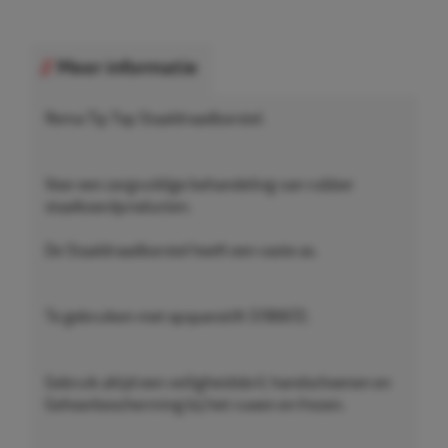
Meer informatie
Rema Tip Top Staaldraadborstel.
Voor een zorgvuldige behandeling van rubber
staalkoordproducten.
De Staaldraadborstel heeft een vaste as.
Te gebruiken met opspanstift 5196672.
Gebruik altijd een veiligheidsbril, handschoenen en
Gehoorbescherming bij het ruwen en frezen.