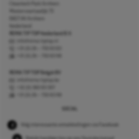
Cleantech Park Arnhem
Westervoortsedijk 73
6827 AV Arnhem
Nederland
REMA TIP TOP Nederland B.V.
info@rema-tiptop.nl
+31 (0) 26 – 750 83 83
+31 (0) 26 – 750 83 98
REMA TIP TOP België BV
info@rema-tiptop.be
+32 (0) 380 83 307
+31 (0) 26 – 750 83 98
SOCIAL
Volg interessante ontwikkelingen via Facebook
Bekijk handige tips op ons Youtube kanaal