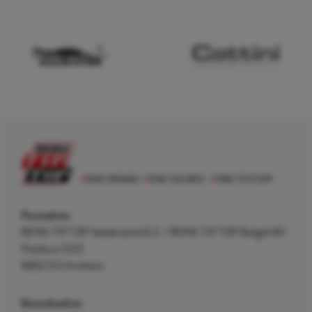
Postadres
REMA TIP TOP Nederland B.V. / REMA TIP TOP België BV
Postbus 5312
6802 EH Arnhem
Bezoekadres