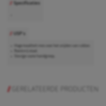
Specificaties
•
USP's
Hoge kwaliteit mes voor het snijden van rubber.
Roestvrij staal.
Stevige vaste handgreep.
GERELATEERDE PRODUCTEN