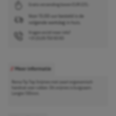
Gratis verzending boven EUR 225,-
Voor 15.00 uur besteld is de
volgende werkdag in huis.
Vragen en/of meer info?
+31 (0)26 750 83 83
Meer informatie
Rema Tip Top Snijmes met zwart ergonomisch
handvat voor rubber. Dit snijmes is buigzaam.
Lengte 130mm.