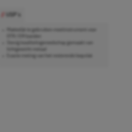
USP's
Makkelijk te gebruiken meetinstrument voor
OTR / EM banden
Stevig kwaliteitsgereedschap gemaakt van
lichtgewicht metaal
Exacte meting van het resterende loopvlak