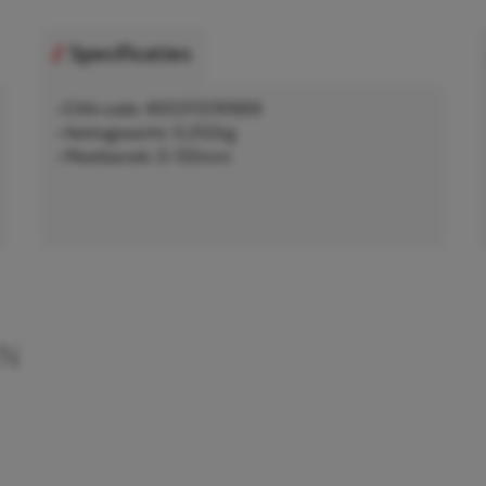
Specificaties
• EAN-code: 4003115191669
• Nettogewicht: 0,202kg
• Meetbereik: 0-150mm
EN