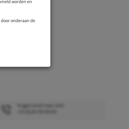
zameld worden en
n door onderaan de
Vragen en/of meer info?
+31 (0)26 750 83 83