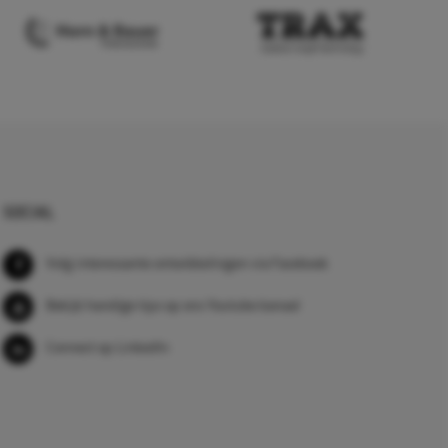
SOCIAL
Volg interessante ontwikkelingen via Facebook
Bekijk handige tips op ons Youtube kanaal
Connect op LinkedIn