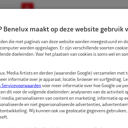
ownloads
Nieuws
Merken
Contact
 Benelux maakt op deze website gebruik v
ndbouw-OTR-EM
Motorfiets
E-Bike
tanden die met pagina’s van deze website worden meegestuurd en d
 computer worden opgeslagen. Er zijn verschillende soorten cookie
lende doeleinden. Voor het plaatsen van cookies is soms wel en s
ATSGEREEDSCHAPPEN
REMA TIP TOP PROFIELDIEPTEMETER EM 0-150MM
5191660
x, Media Artists en derden (waaronder Google) verzamelen met 
Rema Tip Top Pro
er informatie over je apparaat, locatie, browser en surfgedrag. L
n Servicevoorwaarden
voor meer informatie over hoe Google uw p
ken dit voor de volgende doeleinden: analyseren van de activiteit o
Rema Tip Top Profieldi
l media, personaliseren van content en marketing, informatie op 
nauwkeurig meten van 
onaliseerde en niet gepersonaliseerde advertenties, advertentieme
brede voet, geschikt v
tontwikkeling. Wij kunnen ook uw geolocatie gegevens gebruiken, 
eft.