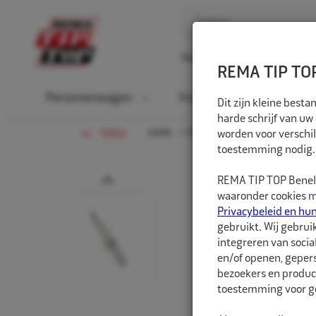
Home
Over ons
D
REMA TIP TOP
Personenwagen
Vrachtwagen
La
Dit zijn kleine bes
harde schrijf van uw
HOME
PERSONENWAGEN
worden voor verschil
WERKPLA
TERUG
toestemming nodig.
Prev
REMA TIP TOP Benelu
waaronder cookies me
Privacybeleid en hu
gebruikt. Wij gebrui
integreren van socia
en/of openen, gepers
bezoekers en produc
toestemming voor ge