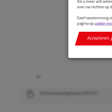
Als u meer wilt wete
over uw rechten op d
Geef toestemming of
pagina op
cookie-ins
Accepteren, 
Next
Gratis verzending boven EUR 225,-