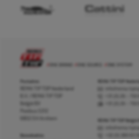
Postadres
REMA TIP TOP Nederla
REMA TIP TOP Nederland
info@rema-tipto
B.V. / REMA TIP TOP
+31 (0) 26 – 750
België BV
+31 (0) 26 – 750
Postbus 5312
6802 EH Arnhem
REMA TIP TOP België
info@rema-tipto
Bezoekadres
+32 (0) 380 83 