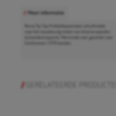
Meer informatie
Rema Tip Top Profieldieptemeter schuifmodel,
voor het nauwkeurig meten van diverse waarden
bij bandeninspectie. Met brede voet, geschikt voor
Earthmover / OTR-banden.
GERELATEERDE PRODUCT