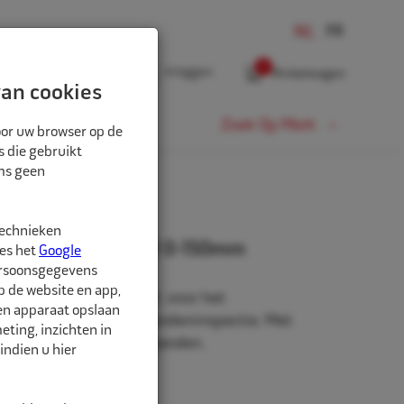
0
Inloggen
Winkelwagen
an cookies
Fiets
Zoek Op Merk
oor uw browser op de
s die gebruikt
oms geen
technieken
fieldieptemeter EM 0-150mm
ees het
Google
ersoonsgegevens
p de website en app,
eptemeter schuifmodel, voor het
een apparaat opslaan
diverse waarden bij bandeninspectie. Met
ting, inzichten in
oor Earthmover / OTR-banden.
indien u hier