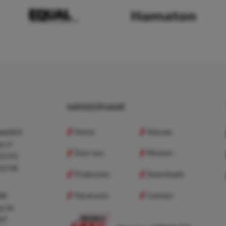
NAVIGEER NAAR
Home
Nieuws
nd B.V.
p.nl
Over ons
Merken
 83 83
 83 98
Producten
Downloads
Vacatures
Contact
 BV
p.be
307