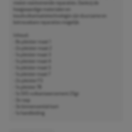
meest voorkomende reparaties. Dankzij de
hoogwaardige materialen en
koudvulkanisatietechnologie zijn duurzame en
betrouwbare reparaties mogelijk.
Inhoud:
- 8x pleister maat 1
- 2x pleister maat 2
- 1x pleister maat 3
- 1x pleister maat 4
- 1x pleister maat 5
- 1x pleister maat 7
- 2x pleister F3
- 1x pleister 7B
- 1x SVS-vulkaniseercement 25gr
- 3x rasp
- 3x binnenventiel kort
- 1x handleiding