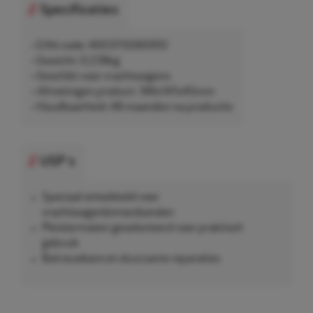
Specificaties
• EAN-code: 4003115060910
• Gewicht: 0,238kg
• Geschikt voor vrachtwagens
• Afmetingen product: 184x147x45mm
• Houdbaarheid: 48 maanden na productie
USP's
Speciaal ontwikkeld voor
vrachtwagenbinnenbanden
Pleistermaten geselecteerd voor praktisch
gebruik
Betrouwbare en duurzame reparaties