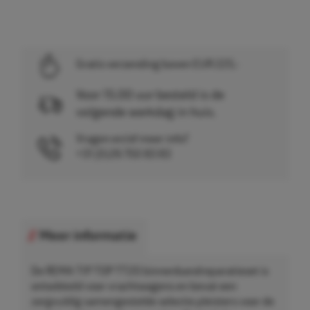
Gratis verzending boven EUR 225,-
Voor 15.00 uur besteld is de
volgende werkdag in huis.
Vragen en/of meer info?
+31 (0)26 750 83 83
Meer informatie
De REMA TIP TOP TT20 binnenbandreparatieset is
ontwikkeld voor vrachtwagens en bevat een
zorgvuldig samengestelde selectie pleisters voor de