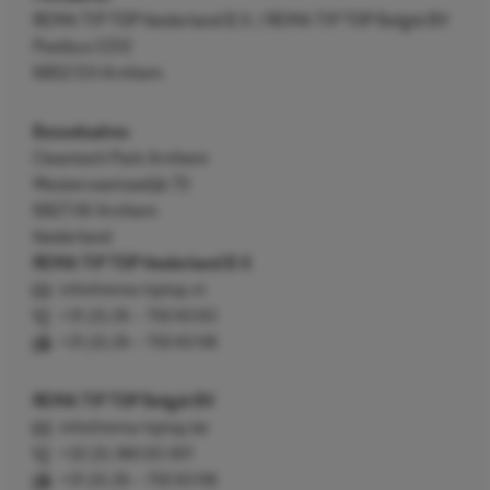
REMA TIP TOP Nederland B.V. / REMA TIP TOP België BV
Postbus 5312
6802 EH Arnhem
Bezoekadres
Cleantech Park Arnhem
Westervoortsedijk 73
6827 AV Arnhem
Nederland
REMA TIP TOP Nederland B.V.
info@rema-tiptop.nl
+31 (0) 26 – 750 83 83
+31 (0) 26 – 750 83 98
REMA TIP TOP België BV
info@rema-tiptop.be
+32 (0) 380 83 307
+31 (0) 26 – 750 83 98