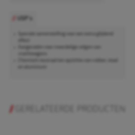
USP's
Speciale samenstelling voor een extra glijdend
effect
Aangeraden voor meerdelige velgen van
vrachtwagens
Chemisch neutraal ten opzichte van rubber, staal
en aluminium
GERELATEERDE PRODUCTEN