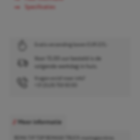
Specificaties
Gratis verzending boven EUR 225,-
Voor 15.00 uur besteld is de
volgende werkdag in huis.
Vragen en/of meer info?
+31 (0)26 750 83 83
Meer informatie
REMA TIP TOP REMAXX TRUCK montagecrème,