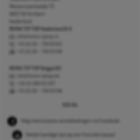
Westervoortsedijk 73
6827 AV Arnhem
Nederland
REMA TIP TOP Nederland B.V.
info@rema-tiptop.nl
+31 (0) 26 – 750 83 83
+31 (0) 26 – 750 83 98
REMA TIP TOP België BV
info@rema-tiptop.be
+32 (0) 380 83 307
+31 (0) 26 – 750 83 98
SOCIAL
Volg interessante ontwikkelingen via Facebook
Bekijk handige tips op ons Youtube kanaal