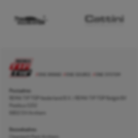
Postadres
REMA TIP TOP Nederland B.V. / REMA TIP TOP België BV
Postbus 5312
6802 EH Arnhem
Bezoekadres
Cleantech Park Arnhem