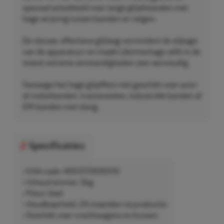
speciaal ontwikkeld voor lange glijafstanden met
hoge wrijving tussen banden en velgen.
De nieuwe, effectieve glijlaag vermindert de slijtage
van de apparatuur en maakt (de)montage zelfs in de
meest extreme omstandigheden zeer eenvoudig.
Vanwege het hoge glijeffect niet geschikt voor auto-
of motorbanden, tractorwielen, industriële banden of
EM-banden met slang.
Specificaties
• EAN-code: 4003115930510
• Inhoud emmer: 5kg
• Kleur: Geel
• Houdbaarheid: 24 maanden na productie
• Geschikt voor vrachtwagens en bussen