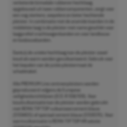
verbeterde bimodale rubberen hechtlaag,
opgebouwd uit twee rubbercomponenten, zorgt voor
een nog sterkere, soepelere en beter hechtende
pleister. In combinatie met de aramide koorden in de
middelste laag is de pleister met name geschikt voor
laagprofiel vrachtwagenbanden en voor landbouw-
en bosbouwbanden.
Dankzij de unieke hechtlaag kan de pleister zowel
koud als warm worden gevulkaniseerd. Gebruik voor
het bepalen van de juiste pleistermaat de
schadetabel.
Alle PREMIUM Line centreerpleisters worden
geproduceerd volgens de Europese
veiligheidsrichtlijnen (ECE-R 108/109). Voor
koudvulkanisatie kan de pleister worden gebruikt
met REMA TIP TOP vulkaniseercement blauw
(5159405) of speciaal cement blauw (5159570). Voor
warmvulkanisatie is REMA TIP TOP HR solutie