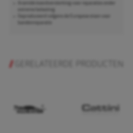
Aramide koordversterking voor reparaties onder
extreme belasting
Geproduceerd volgens de Europese eisen voor
bandenreparatie
GERELATEERDE PRODUCTEN