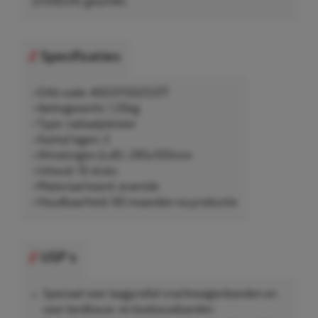
(5159224) geschikt.
Specificaties
• EAN-code: 4003115025377
• Nettogewicht: 1,35kg
• Type: radiaalpleister
• Aantal lagen: 2
• Afmetingen (LxB): 285x100mm
• Inhoud: 10 stuks
• Materiaal koord: aramide
• Houdbaarheid: 60 maanden na productie
USP's
Speciaal voor laagprofiel vrachtwagenbanden en
voor landbouw- en bosbouwbanden