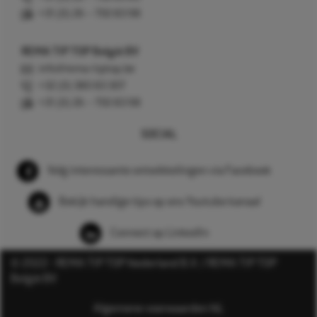
+31 (0) 26 – 750 83 98
REMA TIP TOP België BV
info@rema-tiptop.be
+32 (0) 380 83 307
+31 (0) 26 – 750 83 98
SOCIAL
Volg interessante ontwikkelingen via Facebook
Bekijk handige tips op ons Youtube kanaal
Connect op LinkedIn
© 2022 - REMA TIP TOP Nederland B.V. / REMA TIP TOP
België BV
Algemene voorwaarden NL