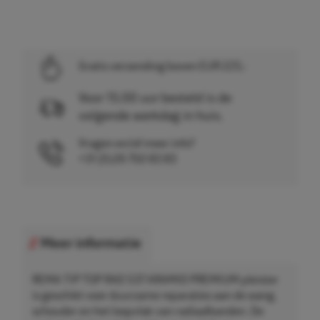
Gratis verzending boven EUR 225,-
Voor 15.00 uur besteld is de
volgende werkdag in huis.
Vragen en/of meer info?
+31 (0)26 750 83 83
Meer informatie
REMA TIP TOP RAD 537 ARAMID PREMIUM pleister
is geschikt voor duurzame reparaties aan de wang,
schouder en het loopvlak van radiaalbanden. De