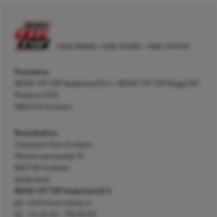
Postadres
REMA TIP TOP Nederland B.V. / REMA TIP TOP België BV
Postbus 5312
6802 EH Arnhem
Bezoekadres
Cleantech Park Arnhem
Westervoortsedijk 73
6827 AV Arnhem
Nederland
REMA TIP TOP Nederland B.V.
info@rema-tiptop.nl
+31 (0) 26 – 750 83 83