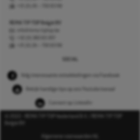
+31 (0) 26 – 750 83 98
REMA TIP TOP België BV
info@rema-tiptop.be
+32 (0) 380 83 307
+31 (0) 26 – 750 83 98
SOCIAL
Volg interessante ontwikkelingen via Facebook
Bekijk handige tips op ons Youtube kanaal
Connect op LinkedIn
© 2022 - REMA TIP TOP Nederland B.V. / REMA TIP TOP
België BV
Algemene voorwaarden NL