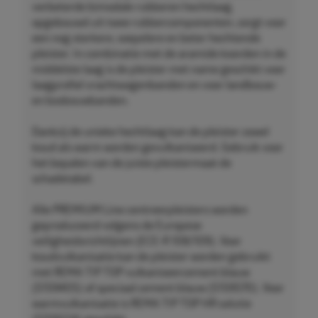
verbeterde bimodale rubberen hechtlaag,
opgebouwd uit twee rubbercomponenten, zorgt voor
een nog sterkere, soepelere en beter hechtende
pleister. In combinatie met de aramide koorden in de
middelste laag is de pleister met name geschikt voor
laagprofiel vrachtwagenbanden en voor landbouw-
en bosbouwbanden.
Dankzij de unieke hechtlaag kan de pleister zowel
koud als warm worden gevulkaniseerd. Gebruik voor
het bepalen van de juiste pleistermaat de
schadetabel.
Alle PREMIUM Line centreerpleisters worden
geproduceerd volgens de Europese
veiligheidsrichtlijnen (ECE-R 108/109). Voor
koudvulkanisatie kan de pleister worden gebruikt
met REMA TIP TOP vulkaniseercement blauw
(5159405) of speciaal cement blauw (5159570). Voor
warmvulkanisatie is REMA TIP TOP HR solutie