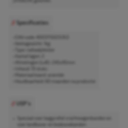
(5159224) geschikt.
Specificaties
• EAN-code: 4003115025353
• Nettogewicht: 1kg
• Type: radiaalpleister
• Aantal lagen: 2
• Afmetingen (LxB): 245x95mm
• Inhoud: 10 stuks
• Materiaal koord: aramide
• Houdbaarheid: 60 maanden na productie
USP's
Speciaal voor laagprofiel vrachtwagenbanden en
voor landbouw- en bosbouwbanden