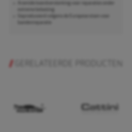
Aramide koordversterking voor reparaties onder
extreme belasting
Geproduceerd volgens de Europese eisen voor
bandenreparatie
GERELATEERDE PRODUCTEN