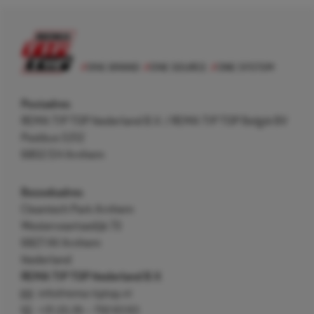
Postadres
REMA TIP TOP Nederland B.V. / REMA TIP TOP België BV
Postbus 5312
6802 EH Arnhem
Bezoekadres
Cleantech Park Arnhem
Westervoortsedijk 73
6827 AV Arnhem
Nederland
REMA TIP TOP Nederland B.V.
info@rema-tiptop.nl
+31 (0) 26 – 750 83 83