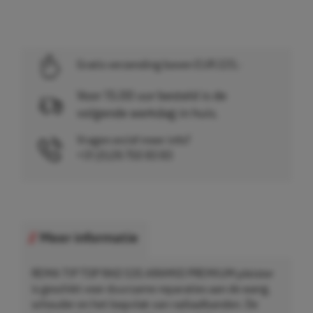
Gratis verzending boven EUR 225,-
Voor 15.00 uur besteld is de
volgende werkdag in huis.
Vragen en/of meer info?
+31 (0)26 750 83 83
Meer informatie
REMA TIP TOP RAD 535 ARAMID PREMIUM pleister
is geschikt voor duurzame reparaties aan de wang,
schouder en het loopvlak van radiaalbanden. De