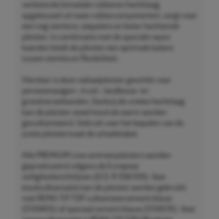
verbeterde bimodale rubberen hechtlaag,
opgebouwd uit twee rubbercomponenten, zorgt voor
een nog sterkere, soepelere en beter hechtende
pleister. In combinatie met de speciale rayon
koorden biedt de pleister een optimale balans
tussen sterkte en flexibiliteit.
Hierdoor is deze radiaalpleister geschikt voor
personenwagen-, truck-, landbouw- en
grondverzetbanden. Dankzij de unieke hechtlaag
kan de pleister zowel koud als warm worden
gevulkaniseerd. Gebruik voor het bepalen van de
juiste pleistermaat de schadetabel.
Alle PREMIUM Line centreerpleisters worden
geproduceerd volgens de Europese
veiligheidsrichtlijnen (ECE-R 108/109). Voor
koudvulkanisatie kan de pleister worden gebruikt
met REMA TIP TOP vulkaniseercement blauw
(5159405) of speciaal cement blauw (5159570). Voor