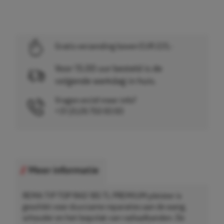
Gratis verzending boven EUR 225,-
Voor 15.00 uur besteld is de
volgende werkdag in huis.
Vragen en/of meer info?
+31 (0)26 750 83 83
Meer informatie
REMA TIP TOP RAD 185 TL PREMIUM pleister is
geschikt voor duurzame reparaties aan de wang,
schouder en het loopvlak van radiaalbanden. De