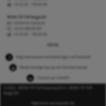
+31 (0) 26 – 750 83 98
REMA TIP TOP België BV
info@rema-tiptop.be
+32 (0) 380 83 307
+31 (0) 26 – 750 83 98
SOCIAL
Volg interessante ontwikkelingen via Facebook
Bekijk handige tips op ons Youtube kanaal
Connect op LinkedIn
© 2022 - REMA TIP TOP Nederland B.V. / REMA TIP TOP
België BV
Algemene voorwaarden NL