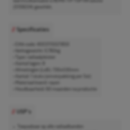
warmvulkanisatie is REMA TIP TOP HR solutie
(5159224) geschikt.
Specificaties
• EAN-code: 4003115021850
• Nettogewicht: 0,782kg
• Type: radiaalpleister
• Aantal lagen: 8
• Afmetingen (LxB): 730x530mm
• Aantal: 1 stuks (omverpakking per 5st)
• Materiaal koord: rayon
• Houdbaarheid: 60 maanden na productie
USP's
Toepasbaar op alle radiaalbanden