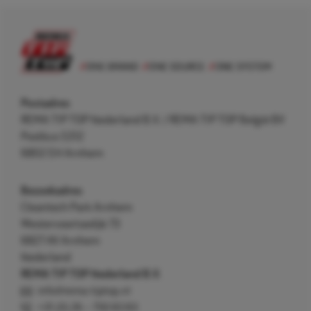
Postadres
REMA TIP TOP Nederland B.V. / REMA TIP TOP België BV
Postbus 5312
6802 EH Arnhem
Bezoekadres
Cleantech Park Arnhem
Westervoortsedijk 73
6827 AV Arnhem
Nederland
REMA TIP TOP Nederland B.V.
info@rema-tiptop.nl
+31 (0) 26 – 750 83 83