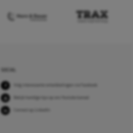
SOCIAL
Volg interessante ontwikkelingen via Facebook
Bekijk handige tips op ons Youtube kanaal
Connect op LinkedIn