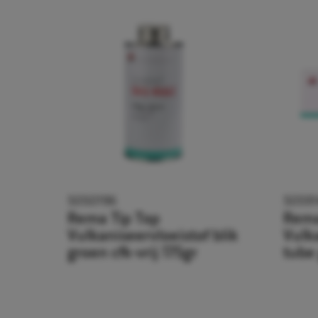
5050196
50591
Rema Tip Top
Rema
Vulkaniseervloeistof blik
Vulk
groen cfk-vrij 175gr
tube 