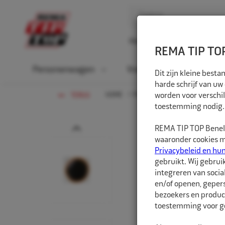
Home
Over ons
D
REMA TIP TOP
Personenwagen
Vrachtwagen
La
Dit zijn kleine bes
harde schrijf van uw
HOME
PERSONENWAGEN
worden voor verschil
BANDENR
TERUG
toestemming nodig.
Prev
REMA TIP TOP Benelu
waaronder cookies me
Privacybeleid en hu
gebruikt. Wij gebrui
integreren van socia
en/of openen, gepers
bezoekers en produc
toestemming voor ge