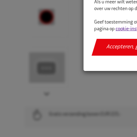
Als u meer wilt wete
over uw rechten op d
Geef toestemming of
pagina op
cookie-ins
Accepteren, 
Next
Gratis verzending boven EUR 225,-