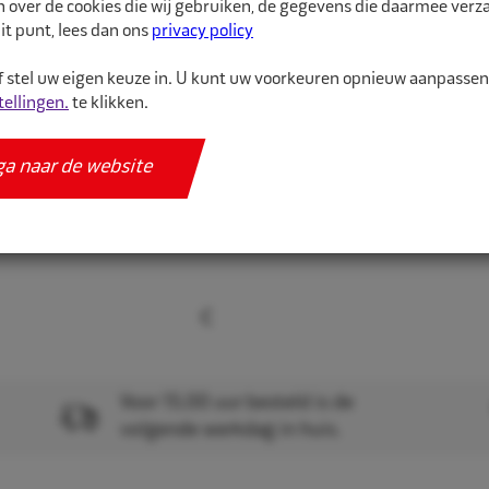
n over de cookies die wij gebruiken, de gegevens die daarmee ver
gelijkmatig in alle richti
it punt, lees dan ons
privacy policy
 stel uw eigen keuze in. U kunt uw voorkeuren opnieuw aanpasse
Meer informatie
tellingen.
te klikken.
Specificaties
ga naar de website
Voor 15.00 uur besteld is de
volgende werkdag in huis.