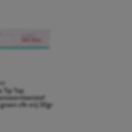
42
 Tip Top
aniseervloeistof
groen cfk-vrij 50gr