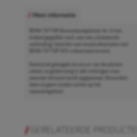
Meer informatie
REMA TIP TOP Binnenbandpleister Nr. 4 met
dubbel gegolfde rand, voor een uitstekende
verbinding. Geschikt voor koudvulkanisatie met
REMA TIP TOP SVS-vulkaniseercement.
Dankzij de gelaagde structuur van de pleister
rekken ze gelijkmatig in alle richtingen mee
wanneer de band wordt opgepompt. Bovendien
laten ze geen randen achter op het
reparatiegebied.
GERELATEERDE PRODUCT