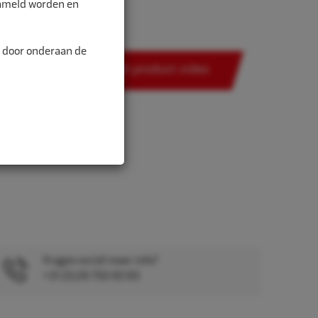
zameld worden en
...
n door onderaan de
Bekijk product video
Vragen en/of meer info?
+31 (0)26 750 83 83