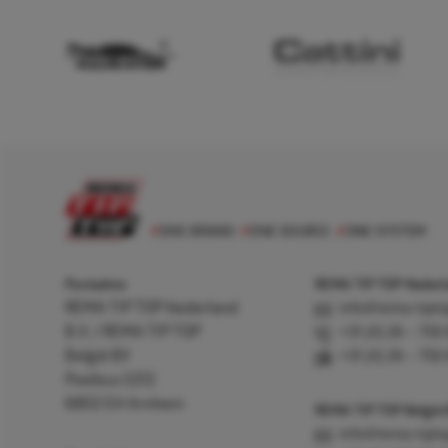
Postadres
REMA TIP TOP Nederla
REMA TIP TOP Nederland
info@rema-tipto
B.V. / REMA TIP TOP
+31 (0) 26 – 750
België BV
+31 (0) 26 – 750
Postbus 5312
6802 EH Arnhem
REMA TIP TOP België
info@rema-tipto