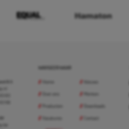
NAVIGEER NAAR
Home
Nieuws
nd B.V.
p.nl
Over ons
Merken
 83 83
 83 98
Producten
Downloads
Vacatures
Contact
 BV
p.be