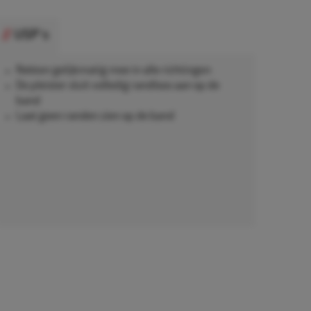
USP's
Rekken gelijkmatig mee in alle richtingen
De pleister sluit volledig randloos aan op de
band
Laat geen randen zien op de band