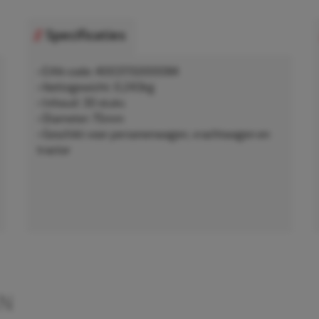
Specificaties
• EAN-code: 4003115000084
• Nettogewicht: 0,243kg
• Inhoud: 30 stuks
• Diameter: 75mm
• Geschikt voor personenwagen, vrachtwagen en
tractor
EN