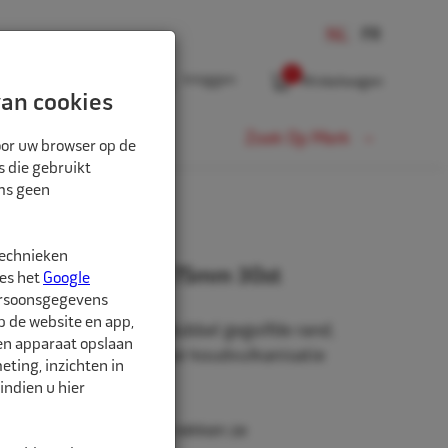
0
Inloggen
Winkelwagen
an cookies
Fiets
Zoek Op Merk
oor uw browser op de
s die gebruikt
oms geen
technieken
nenbandpleister 4 75mm 30st
ees het
Google
ersoonsgegevens
p de website en app,
ndpleister Nr. 4 met dubbel gegolfde rand,
een apparaat opslaan
erbinding. Geschikt voor koudvulkanisatie
ting, inzichten in
-vulkaniseercement.
indien u hier
uctuur van de pleister rekken ze