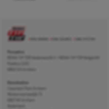
Postadres
REMA TIP TOP Nederland B.V. / REMA TIP TOP België BV
Postbus 5312
6802 EH Arnhem
Bezoekadres
Cleantech Park Arnhem
Westervoortsedijk 73
6827 AV Arnhem
Nederland