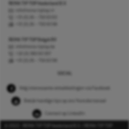
REMA TIP TOP Nederland B.V.
info@rema-tiptop.nl
+31 (0) 26 – 750 83 83
+31 (0) 26 – 750 83 98
REMA TIP TOP België BV
info@rema-tiptop.be
+32 (0) 380 83 307
+31 (0) 26 – 750 83 98
SOCIAL
Volg interessante ontwikkelingen via Facebook
Bekijk handige tips op ons Youtube kanaal
Connect op LinkedIn
© 2022 - REMA TIP TOP Nederland B.V. / REMA TIP TOP