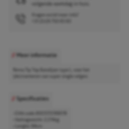
volgende werkdag in huis.
Vragen en/of meer info?
+31 (0)26 750 83 83
Meer informatie
Rema Tip Top Bandijzer type L, voor het
(de)monteren van super single velgen.
Specificaties
• EAN-code 4003115199078
• Nettogewicht: 2,214kg
• Lengte: 94cm