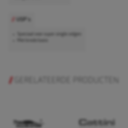
USP's
Speciaal voor super single velgen
Met brede basis
GERELATEERDE PRODUCTEN