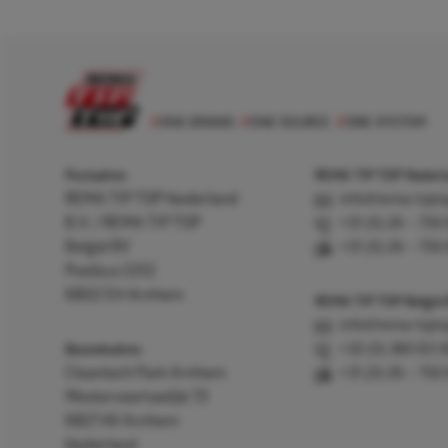
Postadres
REMA TIP TOP Nederla
REMA TIP TOP Nederland
info@rema-tipto
B.V. / REMA TIP TOP
+31 (0) 26 – 750
België BV
+31 (0) 26 – 750
Postbus 5312
6802 EH Arnhem
REMA TIP TOP België
info@rema-tipto
Bezoekadres
+32 (0) 380 83 
Cleantech Park Arnhem
+31 (0) 26 – 750
Westervoortsedijk 73
6827 AV Arnhem
Nederland