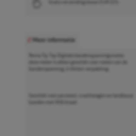
Gratis verzending boven EUR 225,-
Meer informatie
Rema Tip Top Digitale bandenspanningsmeter
deze meter is alleen geschikt voor meten van de
bandenspanning, in blister verpakking.
Geschikt voor personen, vrachtwagen en landbouw
banden met VG8 draad.