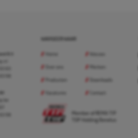
NAVIGEER NAAR
Home
Nieuws
nd B.V.
p.nl
Over ons
Merken
 83 83
 83 98
Producten
Downloads
Vacatures
Contact
 BV
p.be
307
Member of REMA TIP
 83 98
TOP Holding Benelux