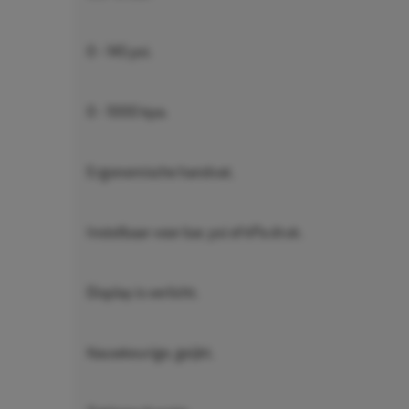
0 - 145 psi.
0 - 1000 kpa.
Ergonomische handvat.
Instelbaar voor bar, psi of kPa druk.
Display is verlicht.
Nauwkeurige, geijkt.