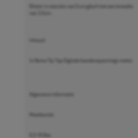
Blister is voorzien van Euro gleuf met een breedte
van 3,5cm.
Inhoud:
1x Rema Tip Top Digitale bandenspannings meter.
Algemene informatie
Meetbereik:
0,5-10 Bar.