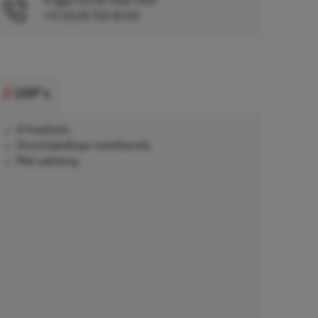
Vragen en/of meer info?
+31 (0)26 750 83 83
USP's
A Kwaliteit.
Omschakelbaar meetbereik,
Met zaklamp.