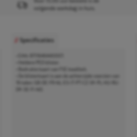
Voor 15.00 uur besteld is de
volgende werkdag in huis.
Specificaties
• EAN: 8711646440007.
• Heldere PED blister.
• Bedrukte kaart van FSE kwaliteit.
• De blisterkaart is aan de achterzijde voorzien van
16 talen: GB-DE-FR-NL-ES-IT-PT-CZ-SK-PL-HU-RU-
DK-SE-FI-NO.