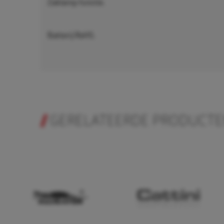
Zaklamp functie.
Batterij RoHS.
GERELATEERDE PRODUCT