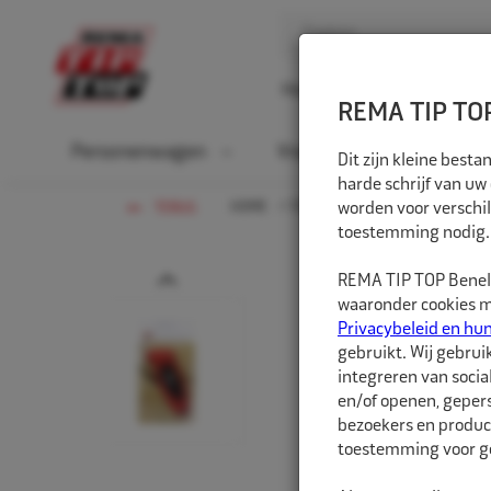
Home
Over ons
D
REMA TIP TOP
Personenwagen
Vrachtwagen
La
Dit zijn kleine bes
harde schrijf van uw
HOME
FIETS
worden voor verschil
BLISTER VERPAKKING
TERUG
toestemming nodig.
Prev
REMA TIP TOP Benelu
waaronder cookies me
Privacybeleid en hu
gebruikt. Wij gebrui
integreren van socia
en/of openen, gepers
bezoekers en produc
toestemming voor ge