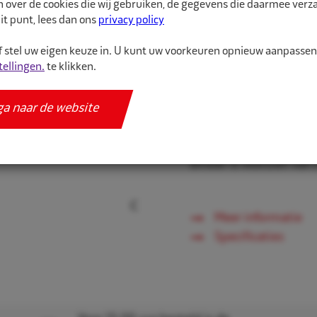
n over de cookies die wij gebruiken, de gegevens die daarmee ver
it punt, lees dan ons
privacy policy
Geschikt voor persone
 stel uw eigen keuze in. U kunt uw voorkeuren opnieuw aanpasse
VG8 draad.
tellingen.
te klikken.
ga naar de website
Blister is voorzien van
Meer informatie
Specificaties