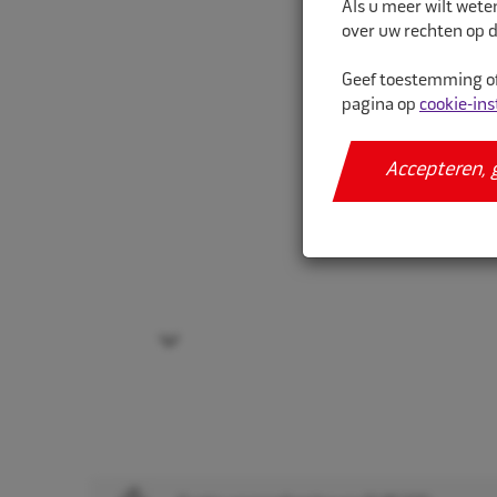
Als u meer wilt wete
over uw rechten op d
Geef toestemming of
pagina op
cookie-ins
Accepteren, 
Next