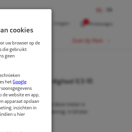
0
Inloggen
Winkelwagen
an cookies
Fiets
Zoek Op Merk
oor uw browser op de
s die gebruikt
oms geen
technieken
enspannings mtr digitaal 0,5-10
ees het
Google
ersoonsgegevens
p de website en app,
een apparaat opslaan
 bandenspanningsmeter deze meter is
ting, inzichten in
eten van de bandenspanning, in blister
indien u hier