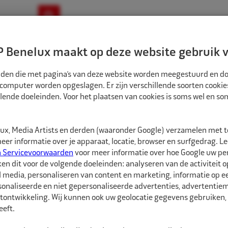
ownloads
Nieuws
Merken
Contact
 Benelux maakt op deze website gebruik v
ndbouw-OTR-EM
Motorfiets
E-Bike
tanden die met pagina’s van deze website worden meegestuurd en d
 computer worden opgeslagen. Er zijn verschillende soorten cookie
lende doeleinden. Voor het plaatsen van cookies is soms wel en s
EN
REMA TIP TOP BANDENSPANNINGS MTR DIGITAAL 0,5-10 BAR BLISTER
4004000
x, Media Artists en derden (waaronder Google) verzamelen met 
Rema Tip Top Band
er informatie over je apparaat, locatie, browser en surfgedrag. L
bar blister
n Servicevoorwaarden
voor meer informatie over hoe Google uw p
ken dit voor de volgende doeleinden: analyseren van de activiteit o
l media, personaliseren van content en marketing, informatie op 
Rema Tip Top Digitale
onaliseerde en niet gepersonaliseerde advertenties, advertentieme
alleen geschikt voor m
tontwikkeling. Wij kunnen ook uw geolocatie gegevens gebruiken, 
verpakking.
eft.