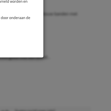
zameld worden en
n, vrachtwagen en landbouw banden met
n door onderaan de
 Euro gleuf met een breed...