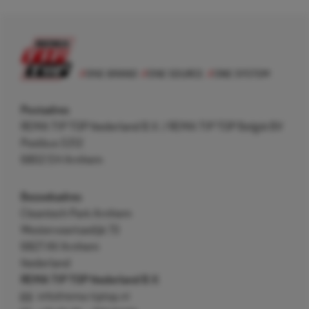
Postadres
REMA TIP TOP Nederland B.V. / REMA TIP TOP België BV
Postbus 5312
6802 EH Arnhem
Bezoekadres
Cleantech Park Arnhem
Westervoortsedijk 73
6827 AV Arnhem
Nederland
REMA TIP TOP Nederland B.V.
info@rema-tiptop.nl