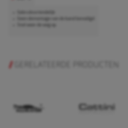
Gebruiksvriendelijk
Geen demontage van de band benodigd
Snel weer de weg op
GERELATEERDE PRODUCTEN