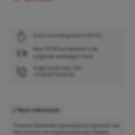
Gratis verzending boven EUR 225,-
Voor 15.00 uur besteld is de
volgende werkdag in huis.
Vragen en/of meer info?
+31 (0)26 750 83 83
Meer informatie
Protecton Bandenlek reparatiespray is geschikt voor
het uitvoeren van noodreparaties aan tubeless