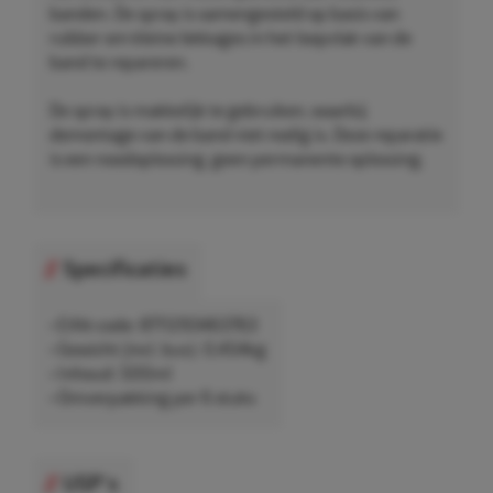
banden. De spray is samengesteld op basis van
rubber om kleine lekkages in het loopvlak van de
band te repareren.
De spray is makkelijk te gebruiken, waarbij
demontage van de band niet nodig is. Deze reparatie
is een noodoplossing, geen permanente oplossing.
Specificaties
• EAN-code: 8711293463763
• Gewicht (incl. bus): 0,454kg
• Inhoud: 500ml
• Omverpakking per 6 stuks
USP's