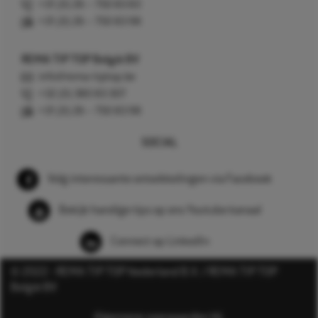
+31 (0) 26 – 750 83 83
+31 (0) 26 – 750 83 98
REMA TIP TOP België BV
info@rema-tiptop.be
+32 (0) 380 83 307
+31 (0) 26 – 750 83 98
SOCIAL
Volg interessante ontwikkelingen via Facebook
Bekijk handige tips op ons Youtube kanaal
Connect op LinkedIn
© 2022 - REMA TIP TOP Nederland B.V. / REMA TIP TOP
België BV