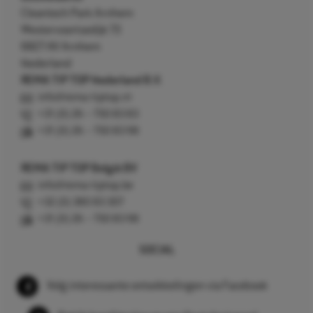
Cleantech Park Arnhem
Westervoortsedijk 73
6827 AV Arnhem
Nederland
REMA TIP TOP Nederland B.V.
info@rema-tiptop.nl
+31 (0) 26 – 750 83 83
+31 (0) 26 – 750 83 98
REMA TIP TOP België BV
info@rema-tiptop.be
+32 (0) 380 83 307
+31 (0) 26 – 750 83 98
SOCIAL
Volg interessante ontwikkelingen via Facebook