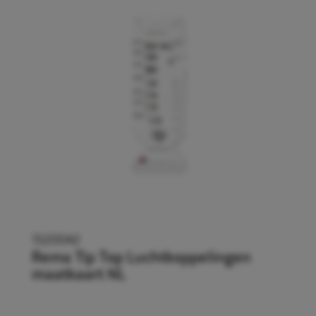
1520042
Rema Tip Top Luchtkoppelingen
maatkaart NL