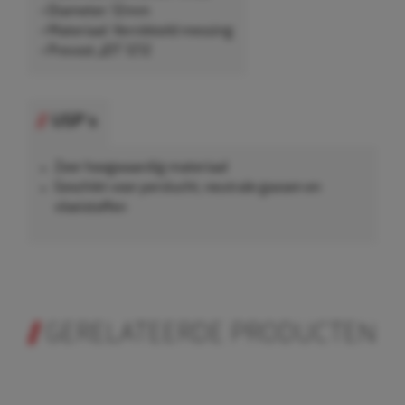
• Diameter: 12mm
• Materiaal: Vernikkeld messing
• Prevost JDT 1212
USP's
Zeer hoogwaardig materiaal
Geschikt voor perslucht, neutrale gassen en
vloeistoffen
GERELATEERDE PRODUCTEN