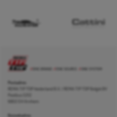
Postadres
REMA TIP TOP Nederland B.V. / REMA TIP TOP België BV
Postbus 5312
6802 EH Arnhem
Bezoekadres