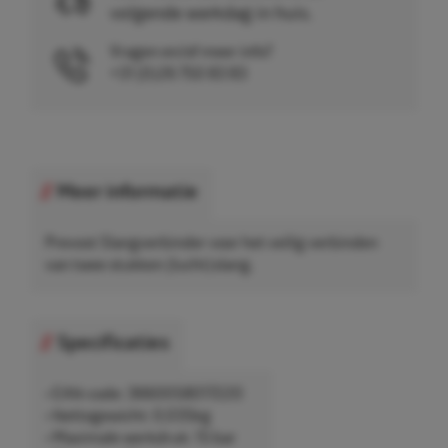
volgende werkdag in huis.
Vragen en/of meer info?
+31 (0)26 750 83 83
Meer informatie
Prevost Slangverbinder voor het veilig verbinden
van twee stukken (lucht)slang.
Specificaties
• EAN-code: 3660058017220
• Nettogewicht: 0,035kg
• Maximale werkdruk: 15 bar