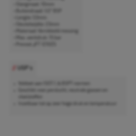
• Slangmaat: 10mm
• Buitendraad: 1/2" BSP
• Lengte: 53mm
• Sleutelwijdte: 23mm
• Materiaal: Vernikkeld messing
• Max. werkdruk: 15 bar
• Prevost JFT 1210ZS
USP's
Voldoet aan ISO7.1, & BSPT normen
Geschikt voor perslucht, neutrale gassen en
vloeistoffen
Inzetbaar tot op zeer hoge druk en temperatuur