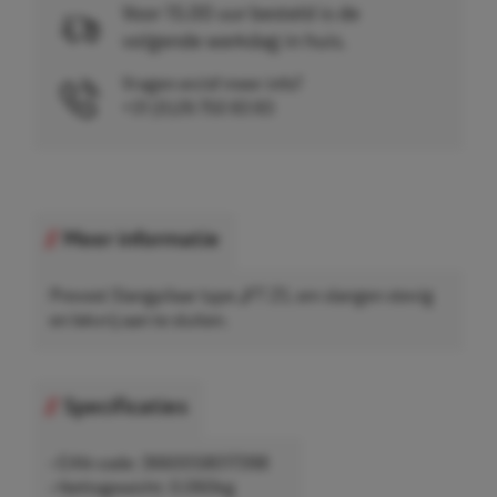
Voor 15.00 uur besteld is de
volgende werkdag in huis.
Vragen en/of meer info?
+31 (0)26 750 83 83
Meer informatie
Prevost Slangpilaar type JFT ZS, om slangen stevig
en lekvrij aan te sluiten.
Specificaties
• EAN-code: 3660058017398
• Nettogewicht: 0,060kg