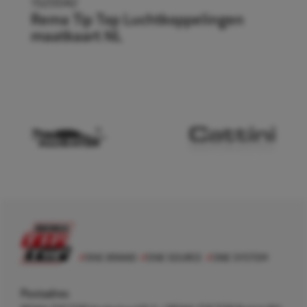
1520042
Rema Tip Top Luchtkoppelingen
maatkaart NL
Postadres