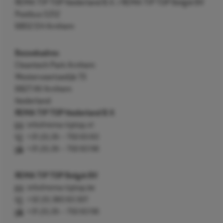
REMA TIP TOP Nederland B.V. / REMA TIP TOP België BV
Postbus 5312
6802 EH Arnhem
Bezoekadres
Cleantech Park Arnhem
Westervoortsedijk 73
6827 AV Arnhem
Nederland
REMA TIP TOP Nederland B.V.
info@rema-tiptop.nl
+31 (0) 26 – 750 83 83
+31 (0) 26 – 750 83 98
REMA TIP TOP België BV
info@rema-tiptop.be
+32 (0) 380 83 307
+31 (0) 26 – 750 83 98