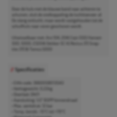
Door de huls met de blauwe band naar achteren te
schuiven, sluit de snelkoppeling de luchttoevoer af.
De slang ontlucht, maar wordt vastgehouden tot de
schuifhuls naar voren geschoven wordt.
Uitwisselbaar met: Aro 104, 204| Cejn 550| Hansen
500, 5000, 23204| Oetiker SC H| Rectus 37| Snap-
tite 37C8| Tomco 5000
Specificaties
• EAN-code: 3660058013543
• Nettogewicht: 0,22kg
• Doorlaat: DN11
• Aansluiting: 1/2" BSPP binnendraad
• Max. werkdruk: 12 bar
• Temp. bereik: -15°C tot +70°C