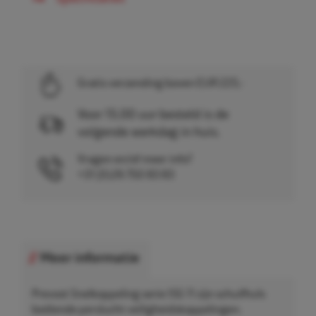
Gratis verzending boven EUR 225,-
Voor 15.00 uur besteld is de
volgende werkdag in huis.
Vragen en/of meer info?
+31 (0)26 750 83 83
Meer informatie
Prevost Snelkoppeling serie ISG 11 zijn schuifhuls
bediende perslucht veiligheidskoppelingen.