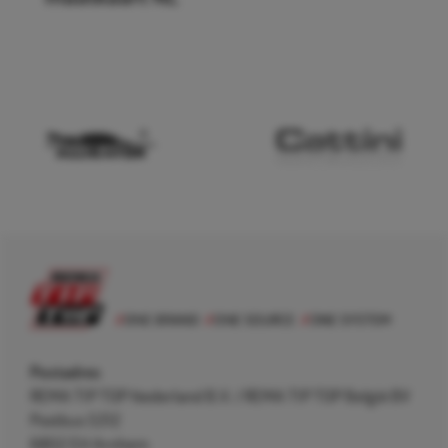
Postadres
REMA TIP TOP Nederland B.V. / REMA TIP TOP België BV
Postbus 5312
6802 EH Arnhem