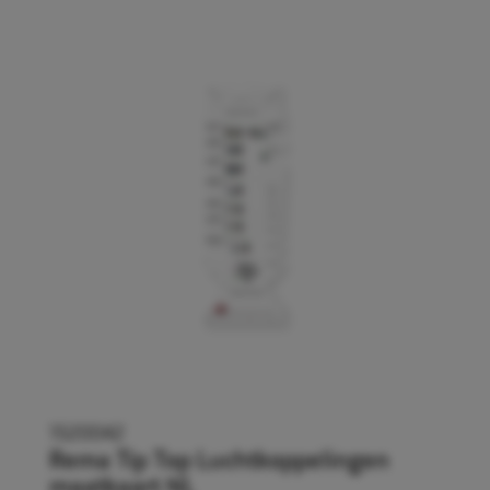
1520042
Rema Tip Top Luchtkoppelingen
maatkaart NL