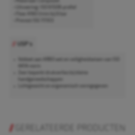
• Materiaal: Composiet
• Uitvoering: ISO 6150B-profiel
• Flow: 4160 l/min bij 6 bar
• Prevost ISG 111103
USP's
Voldoet aan ARBO wet en veiligheidseisen van ISO
4414-norm
Zeer beperkt drukverlies bij kleine
handgereedschappen
Lichtgewicht en ergonomisch vormgegeven
GERELATEERDE PRODUCTEN