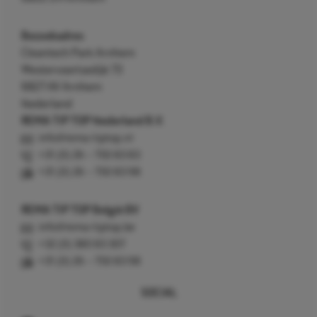
Bezoekadres
Cleantech Park Arnhem
Westervoortsedijk 73
6827 AV Arnhem
Nederland
REMA TIP TOP Nederland B.V.
info@rema-tiptop.nl
+31 (0) 26 – 750 83 83
+31 (0) 26 – 750 83 98
REMA TIP TOP België BV
info@rema-tiptop.be
+32 (0) 380 83 307
+31 (0) 26 – 750 83 98
SOCIAL