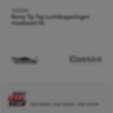
1520042
Rema Tip Top Luchtkoppelingen
maatkaart NL