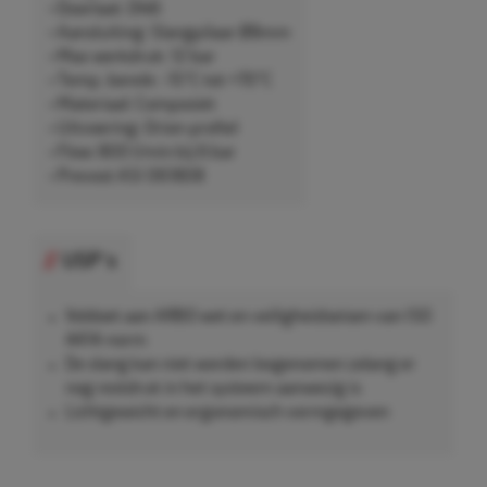
• Doorlaat: DN6
• Aansluiting: Slangpilaar Ø8mm
• Max werkdruk: 12 bar
• Temp. bereik: -15°C tot +70°C
• Materiaal: Composiet
• Uitvoering: Orion-profiel
• Flow: 800 l/min bij 6 bar
• Prevost ASI 061808
USP's
Voldoet aan ARBO wet en veiligheidseisen van ISO
4414-norm
De slang kan niet worden losgenomen zolang er
nog restdruk in het systeem aanwezig is
Lichtgewicht en ergonomisch vormgegeven