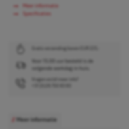
Meer informatie
Specificaties
Gratis verzending boven EUR 225,-
Voor 15.00 uur besteld is de
volgende werkdag in huis.
Vragen en/of meer info?
+31 (0)26 750 83 83
Meer informatie