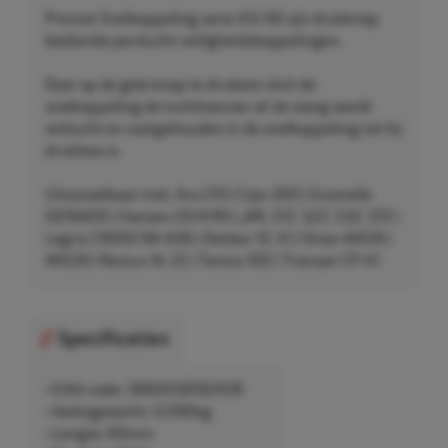
Prevost Snelkoppeling serie ASI 06 zijn drukknop
bediende perslucht veiligheidskoppelingen.
Door op de gele knop te drukken sluit de
snelkoppeling de luchttoevoer af, de slang wordt
ontlucht en vastgehouden in de snelkoppeling tot hij
drukloos is.
Uitwisselbaar met: Aro 210 | Cejn 300 | Gromelle
GD16400 | Hansen 20/4 RO | JWL 512, 522, 532, 572 |
Legris C9000 94-A06 | Oetiker SC A1 | Orion 44516 |
44526 | Rectus 14, 22 | Tomco 100 | Transair CP-A1
Specificaties
• EAN-code: 3660058192439
• Nettogewicht: 0,090kg
• Lengte: 83mm