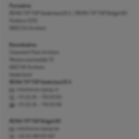
Postadres
REMA TIP TOP Nederland B.V. / REMA TIP TOP België BV
Postbus 5312
6802 EH Arnhem
Bezoekadres
Cleantech Park Arnhem
Westervoortsedijk 73
6827 AV Arnhem
Nederland
REMA TIP TOP Nederland B.V.
info@rema-tiptop.nl
+31 (0) 26 – 750 83 83
+31 (0) 26 – 750 83 98
REMA TIP TOP België BV
info@rema-tiptop.be
+32 (0) 380 83 307